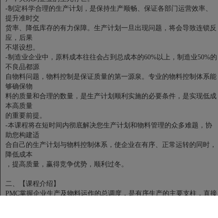
-制定科学合理的生产计划，是保持生产顺畅、保证各部门运营效率、
提升准时交
货率、降低库存的有力保障。生产计划一旦出现问题，将会导致连锁反
应，后果
不堪设想。
-制造业企业中，原料成本往往会占到总成本的60%以上，制造业50%的
不良品都源
自物料问题，物料控制是保证质量的第一源泉。专业的物料控制体系能
够确保物
料的质量和合理的数量，是生产计划顺利实施的必要条件，是实现低成
本高质量
的重要前提。
-本课程将在短时间内彻底解决您生产计划和物料管理的众多难题，协
助您构建适
合自己的生产计划与物料控制体系，使企业在有序、正常运转的同时，
降低成本
，提高质量，赢得竞争优势，顺利过冬。
二、【课程介绍】
PMC掌握企业生产及物料运作的总调度，是有序生产的主要支柱，直接
影响运营成本
，关系企业存亡。如果PMC的计划控制能力不够，物料供给出现问题，