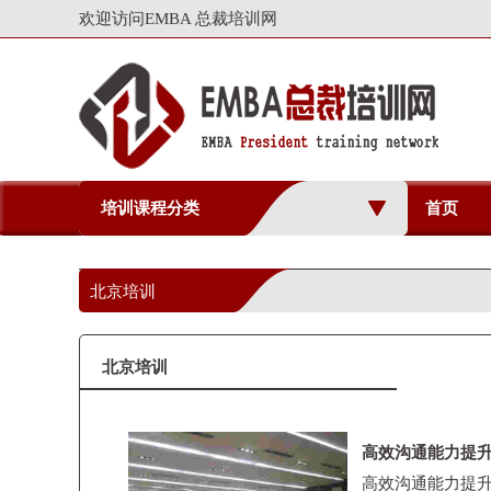
欢迎访问EMBA 总裁培训网
培训课程分类
首页
北京培训
北京培训
高效沟通能力提
高效沟通能力提升培训