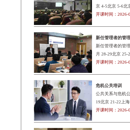
京 4-5北京 5-6北京 
开课时间：2026-
新任管理者的管
新任管理者的管理技能
月 28-29北京 25-
开课时间：2026-
危机公关培训
公共关系与危机公关培
19北京 21-22上海 
开课时间：2026-