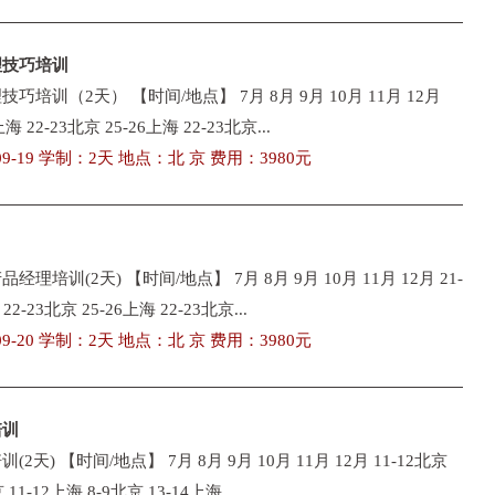
理技巧培训
培训（2天） 【时间/地点】 7月 8月 9月 10月 11月 12月
上海 22-23北京 25-26上海 22-23北京...
09-19 学制：2天 地点：北 京 费用：3980元
理培训(2天) 【时间/地点】 7月 8月 9月 10月 11月 12月 21-
22-23北京 25-26上海 22-23北京...
09-20 学制：2天 地点：北 京 费用：3980元
培训
天) 【时间/地点】 7月 8月 9月 10月 11月 12月 11-12北京
 11-12上海 8-9北京 13-14上海 ...