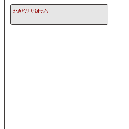
北京培训培训动态