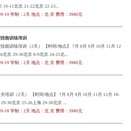
10-11北京 21-22北京 22-23...
09-19 学制：2天 地点：北 京 费用：3980元
理技能训练培训
训练培训（2天） 【时间/地点】 7月 8月 9月 10月 11月 12
26北京 29-30北京 8-9北京 24-25北...
09-19 学制：2天 地点：北 京 费用：3980元
训（2天） 【时间/地点】 7月 8月 9月 10月 11月 12月 18-
29-30北京 25-26上海 29-30北京 ...
09-18 学制：2天 地点：北 京 费用：3980元