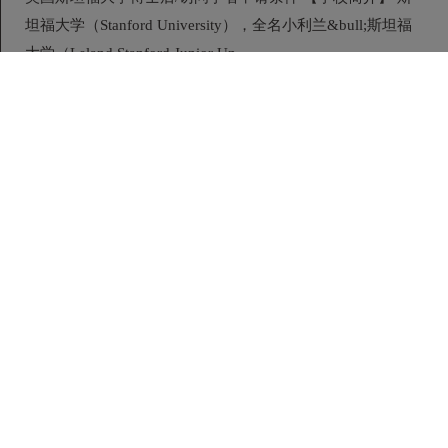
坦福大学（Stanford University），全名小利兰&bull;斯坦福
大学（Leland Stanford Junior Un...
开课时间：2026-08-28 学制：1.5年 地点：北 京 费用：
328000/人
剑桥大学国际创新领导力方向博士后申请条件
剑桥大学国际创新领导力方向博士后/访问学者项目申请条件
【剑桥大学大学简介】 剑桥大学（英语：University of
Cambridge；勋衔：（Cantab）为一所坐...
开课时间：2026-08-27 学制：1.5年 地点：北 京 费用：