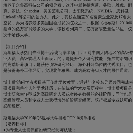
培养了众多高科技公司的领导者，这其中就包括惠普、谷歌、雅虎、耐
克、罗技、Snapchat、美国艺电公司、太阳微系统、NVIDIA、思科及
LinkedIn等公司的创办人。此外，其校友涵盖30名富豪企业家及17名太
空员，亦为培养最多美国国会成员的院校之一。根据《福布斯》2010年
盘点的亿万富翁最多的大学，该校名列第二，亿万富翁数量达28位，仅
次于哈佛大学。
【项目介绍】
斯坦福大学热门专业博士后/访问学者项目，面对中国大陆地区的高级
业人员、高级管理人士而设计的，是提升个人研究技能，拓展前沿知识
的高端培养项目，是获得顶级研究经历、海外科研岗位的优秀项目。也
是获得海外工作经历，实现北美移民、成为高端海归人才的最佳通道。
博士后/访问学者项目基于传统学位教育，通过与名校名导师共同完成
研项目完善个人的学术经历，在传统的学术发展历程中，博士后项目是
博士研究生转型成为高级研究人员或者终身教授的必经阶段，同时也是
高级管理人员和专业人士获得海外前沿研究经历、获得权威专业认可的
必须经历。
斯坦福大学2019年QS世界大学排名TOP10榜单排名
【培养目标】
●为专业人士提供前沿研究经历与认证；