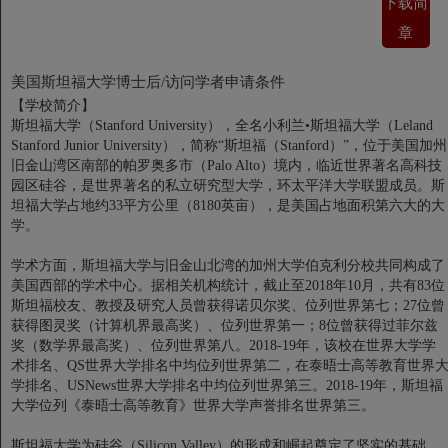
下载简
章
美国斯坦福大学博士后/访问学者申请条件
【学校简介】
斯坦福大学（Stanford University），全名小利兰•斯坦福大学（Leland
Stanford Junior University），简称“斯坦福（Stanford）”，位于美国加州
旧金山湾区南部的帕罗奥多市（Palo Alto）境内，临近世界著名高科技
园区硅谷，是世界著名的私立研究型大学，环太平洋大学联盟成员。斯
坦福大学占地约33平方公里（8180英亩），是美国占地面积第六大的大
学。
学术方面，斯坦福大学与旧金山北湾的加州大学伯克利分校共同构成了
美国西部的学术中心。据相关机构统计，截止至2018年10月，共有83位
斯坦福校友、教授及研究人员曾获得诺贝尔奖、位列世界第七；27位曾
获得图灵奖（计算机界最高奖）、位列世界第一；8位曾获得过菲尔兹
奖（数学界最高奖）、位列世界第八。2018-19年，该校在世界大学学
术排名、QS世界大学排名中均位列世界第二，在泰晤士高等教育世界
学排名、USNews世界大学排名中均位列世界第三。2018-19年，斯坦福
大学位列《泰晤士高等教育》世界大学声誉排名世界第三。
斯坦福大学为硅谷（Silicon Valley）的形成和崛起奠定了坚实的基础，