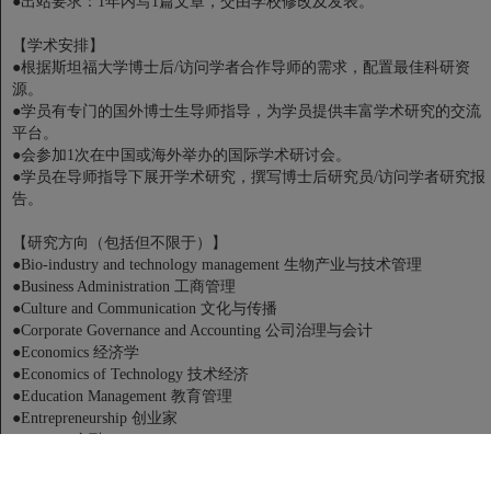
●出站要求：1年内写1篇文章，交由学校修改及发表。
【学术安排】
●根据斯坦福大学博士后/访问学者合作导师的需求，配置最佳科研资
源。
●学员有专门的国外博士生导师指导，为学员提供丰富学术研究的交流
平台。
●会参加1次在中国或海外举办的国际学术研讨会。
●学员在导师指导下展开学术研究，撰写博士后研究员/访问学者研究报
告。
【研究方向（包括但不限于）】
●Bio-industry and technology management 生物产业与技术管理
●Business Administration 工商管理
●Culture and Communication 文化与传播
●Corporate Governance and Accounting 公司治理与会计
●Economics 经济学
●Economics of Technology 技术经济
●Education Management 教育管理
●Entrepreneurship 创业家
●Finance 金融
●Human Resources 人力资源
●Information technology and Computer Science 信息技术与计算机科学