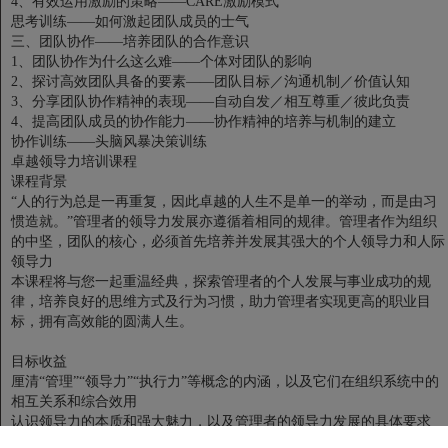
4、有效运用激励的策略——CARE激励模式
思考训练——如何激起团队成员的士气
三、团队协作——培养团队的合作意识
1、团队协作为什么这么难——个体对团队的影响
2、探讨高效团队具备的要素——团队目标／沟通机制／价值认知
3、分享团队协作精神的表现——自动自发／相互尊重／彼此负责
4、提高团队成员的协作能力——协作精神的培养与机制的建立
协作训练——头脑风暴决策训练
卓越领导力培训课程
课程背景
“人的行为总是一再重复，因此卓越的人生不是单一的举动，而是由习
惯造就。”管理者的领导力发展亦遵循着相同的规律。管理者作为组织
的中坚，团队的核心，必须首先培养并发展其强大的个人领导力和人际
领导力
本课程将与您一起重温经典，探索管理者的个人发展与事业成功的规
律，培养良好的思维方式及行为习惯，助力管理者实现更高的职业目
标，拥有高效能的圆满人生。
目标收益
厘清“管理”“领导力”“执行力”等概念的内涵，以及它们在组织系统中的
相互关系和综合效用
认识领导力的本质和强大魅力，以及管理者的领导力发展的具体要求
感受领导力修炼的方法，帮助管理者培养正确的思维方式与行为习惯