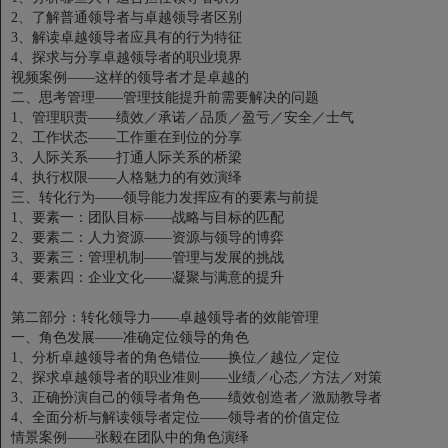
2、了解普通领导者与卓越领导者区别
3、解读卓越领导者应具有的行为特征
4、探求与分享卓越领导者的职业境界
视频案例——这样的领导者才是卓越的
二、思考管理——管理技能提升前需要解决的问题
1、管理职责——绩效／承诺／品质／盈亏／安全／士气
2、工作状态——工作重在到位的分享
3、人际关系——打通人际关系的桥梁
4、执行权限——人格魅力的有效演绎
三、转化行为——领导能力发挥应有的要素与前提
1、要素一：团队目标——战略与目标的匹配
2、要素二：人力资源——资源与领导的博弈
3、要素三：管理机制——管理与发展的挑战
4、要素四：企业文化——凝聚与满意的提升
第二部分：转化领导力——卓越领导者的效能管理
一、角色发展——准确定位领导的角色
1、分析卓越领导者的角色错位——换位／越位／定位
2、探求卓越领导者的职业准则——业绩／心态／方法／对策
3、正确扮演自己的领导者角色——绩效创造者／激励教导者
4、全面分析与解读领导者定位——领导者的价值定位
情景案例——张毅在团队中的角色演绎