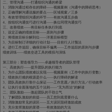
二、管理沟通——打通组织沟通的桥梁
1、消除沟通过程存在的障碍——视频案例（沟通中的障碍思考）
2、正确理解沟通说服的要点——区域视窗／三多
3、有效管理组织沟通的环节——有效沟通五步曲
4、按组织沟通技巧进行沟通——换位同理沟通技巧
三、改善绩效——将目标任务执行到底
1、设定正确的绩效目标——原则与步骤
2、将绩效目标分解到位——洋葱目标模型
3、为目标制订详细的行动计划——目前行人计预法
4、进行工作追踪，确保目标不偏离——工作追踪的原则与步骤
绩效训练——绩效垒进工具的模拟与演练
第三部分：塑造领导力——卓越领导者的团队管理
一、高效执行——提升团队的执行能力
1、为什么团队绩效难以实现——视频案例（工作中的执行变数）
2、绩效执行难的根源是什么——执行障碍的解读
3、团队高效执行靠什么保证——工作意愿／执行方法／行动效率
4、让执行全面落地的五个法则——“无为而治”的解读
二、团队激励——激起团队的干劲士气
1、了解团队激励的前提——员工您到底需要什么
2、消除激励常见的误区——五大误区阻碍激励成效
3、充分发挥激励的菜谱——有效激励的方法