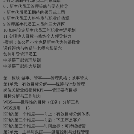
5.针对后新生代后员工的系统诊
6．新生代员工管理策略与要点推导
7.新生代后员工期待的领导或上司
8.新生代员工人格特质与职业价值观
9.管理新生代员工人员的三大误区
10.如何设定新生代员工的职业生涯规划
11.实现他人目标与修炼个人领导魅力
-案例：某公司小李也是新生代为何很敬业
课程评估与答疑与老师合影留念
如何引导管理员工
中基层干部管理培训
中基层干部能力培训
第一模块 做事、管事——管理风格：以事管人
第1单元：有效目标分解——统筹与计划管理
岗位关键业绩指标KPI——管理要有目标
目标分解与工作能力
WBS——世界性的目标（任务）分解工具
WBS运用 15
KPI的第一个维度——向上：有效目标分解体系
KPI的第二个维度——向后：下工序是客户
KPI的第三个维度——时间坐标：可持续经营
第2单元：主导与跟踪——进度控制与过程管理