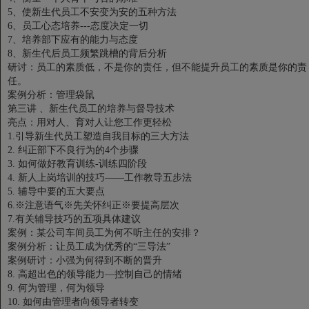
5、使新生代员工不安变为安的五种方法
6、员工心态培养---态度决定一切
7、培养部下应有的能力与态度
8、新生代后员工频繁跳槽的背后分析
研讨：员工的素质低，不是你的责任，但不能提升员工的素质是你的责
任。
案例分析：管理袋鼠
第三讲 、新生代员工的培养与督导技术
亮点：用对人、育对人让您工作更轻松
1.引导新生代员工塑造自我目标的三大方法
2. 纠正部下不良行为的4个步骤
3. 如何做好教育训练-训练四阶段
4. 新人上岗培训的技巧——工作教导五步法
5. 辅导中要的五大要点
6.※注意语气※先关怀纠正※要提高层次
7.有关辅导技巧的五项具体建议
案例：某公司车间员工为何不听主任的安排？
案例分析：让员工成为优秀的“三导法”
案例研讨：小强为何得到不断的晋升
8. 高超出色的领导能力—控制自己的情绪
9. 何为管理，何为领导
10. 如何由管理者向领导者转变