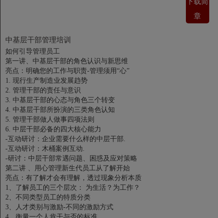
下载简
章
中基层干部管理培训
如何引导管理员工
第一讲、中基层干部的角色认识与新思维
亮点：明确您的工作与职责-管理须用“心”
1. 现行生产制造业发展趋势
2. 管理干部的责任与意识
3. 中基层干部的心态与角色三个转变
4. 中基层干部所扮演的三类角色认知
5. 管理干部做人做事四项法则
6. 中层干部必备的四大核心能力
-互动研讨：企业需要什么样的中层干部.
-互动研讨：木桶案例互动.
-研讨：中层干部常遇问题、困惑及应对策略
第二讲 、用心管理新生代员工从了解开始
亮点：有了解才会有理解，透过现象分析本质
1、了解员工的三个层次： 为生活？为工作？
2、不同类型员工的特质分类
3、人才类别与激励-不同的激励方式
4、衡量一个人肯干与否的标准