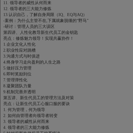
11. 领导者的威性从何而来
12. 领导者的三大能力修炼
13.认识自己，了解自身局限（IQ、EQ与AQ）
-案例：为什么主管不在,下属就象脱缰的“野马”
-研讨：管理人员的三大误区
第四讲、人性化教导新生代员工的金钥匙
亮点：修炼魅力领导！实现共赢协作！
1.企业文化人性化
2.职业性应对跳槽
3.沟通方式与时俱进
4.终身学习走向盈利的人生之路
5.做好压力管理
6.即时奖励到位
7.管理弹性化
8.凝聚团队力量
9.机制完善并透明
第五讲、新生代员工的管理方法及对策
亮点：让新生代员工心服口服的要诀
1. 何为管理，何为领导
2. 如何由管理者向领导者转变
3. 领导者的威性从何而来
4. 领导者的三大能力修炼