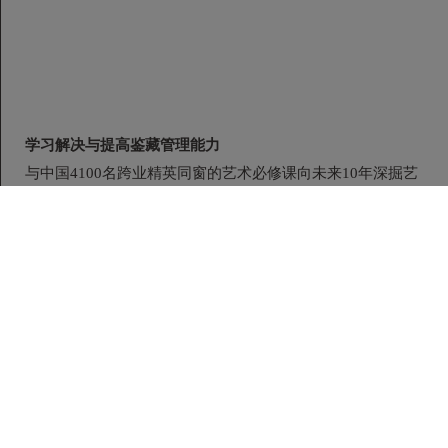
学习解决与提高鉴藏管理能力
与中国4100名跨业精英同窗的艺术必修课向未来10年深掘艺
术市场的专业起跑线 项目背景文化艺术是引领时代的重要载
体，在当今主流投资产业进入长期低位运行...
开课时间：2021-06-26 学制： 地点： 费用：