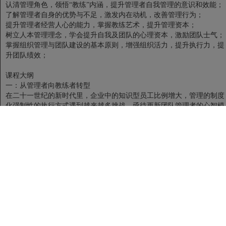
认清管理角色，领悟“教练”内涵，提升管理者自我管理的意识和效能；
了解管理者自身的优势与不足，激发内在动机，改善管理行为；
提升管理者经营人心的能力，掌握教练艺术，提升管理资本；
树立人本管理理念，学会提升自我及团队的心理资本，激励团队士气；
掌握组织管理与团队建设的基本原则，增强组织活力，提升执行力，提
升团队绩效；
课程大纲
一：从管理者向教练者转型
在二十一世纪的新时代里，企业中的知识型员工比例增大，管理的制度
化强制性的执行方式遇到越来越多挑战，亟待更新团队管理者的心智模
式和创新理念，即要求团队管理者向卓越的教练者转型；
管理者与教练者的区别
教练者的管理方式-提问技巧
控制力和影响力的区隔
教练者的影响力建设与控制力的实效
二：NLP教练技术-赢在人心
NLP教练三部曲-按照员工的心智模式沟通、调动员工积极工作状态、
发工作意愿
意识与潜意识-掌握与员工潜意识对话的提问术，激发员工潜能
NLP五步脱困法-化解员工心理困扰，提高员工工作动机和正面思考力