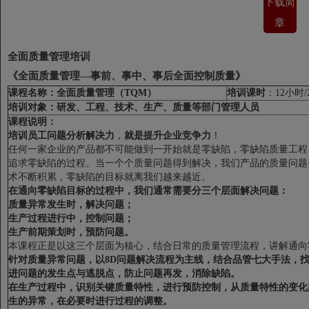
下载简
章
全面质量管理培训
《全面质量管理---事前、事中、事后全面控制质量》
课程名称：
全面质量管理（
TQM
）
培训课时
：12小时/
培训对象：
研发、工程、技术、生产、质量等部门管理人员
课程说明：
培训员工问题分析解决力
，
就是提升企业竞争力
！
任何一家企业的产品都不可能做到一开始就是零缺陷，零缺陷质量工程
追求零缺陷的过程。当一个个质量问题得到解决，我们产品的质量问题
术不断积累，零缺陷的目标就离我们越来越近。
在通向零缺陷目标的过程中，我们通常需要分三个层面解决问题：
质量异常发生时，解决问题；
生产过程进行中，控制问题；
生产前期策划时，预防问题。
本课程正是以这三个层面为核心，结合日常的质量管理流程，讲解通向
针对质量异常问题，以
8D
问题解决流程为主线，结合品管七大手法，
进问题的发生点与逃脱点，防止问题再发，消除缺陷。
在生产过程中，识别关键质量特性，进行预防控制，从质量特性的变化
生的异常，在必要时进行过程的调整。