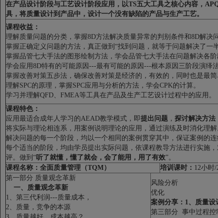
在产品设计阶段与工艺设计阶段应用，以
TS
五大工具之核心内容，
AP
具，将质量设计到产品中，设计一个没有缺陷的产品与生产工艺。
课程收益：
理解质量问题的分类，掌握8D方法解决质量异常的判别条件和8D解决
掌握正确定义问题的方法，真正做到“找到问题，就等于问题解决了一半
掌握品管七大手法的图形绘制方法，学会品管七大手法在问题解决各阶
学会应用8D特有的可能原因---最有可能的原因---根本原因三阶段演绎
掌握改善对策五步法，确保改善对策是经济的，有效的，同时也是最简
理解SPC的原理，掌握SPC应用与分析的方法，学会CPK的计算。
学习并理解QFD、FMEA等工具在产品及生产工艺设计过程中的应用。
课程特色：
应用最适合成年人学习的AEAD教学模式，即
提出问题
，
探讨解决方法
将实际与理论相连系，用案例说明理论的应用，通过演练及时消化理解
解决问题的每一个阶段，均以一个相同的案例贯穿其中，保证案例的连
每个适当的阶段，均由学员提出实际问题，依课程教导方法进行实施，
评。做到“
听了就懂，懂了就会，会了能用，用了有效
”。
课程名称：
全面质量管理（
TQM
）
培训课时：
12小时/
第一部分 质量观念革新
风险分析
一、质量观念革新
优化
1、第三代利润---质量成本，
案例分享：1、质量设
2、质量，竞争的本源
第三部分 事中过程控
3、质量越好，成本越高？