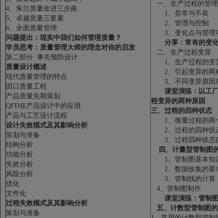
一、生产过程的管理
4、朱兰质量改进三步曲
1、异常与不良
5、卓越质量三要素
2、管理与控制
6、全面质量管理
3、变化点与管理
问题提出：现实中我们如何管理质量？
分享：常有的变
学员思考：质量管理大师的理念对你的启发
二、生产过程变异
第二部分 事先预防设计
1、生产过程的变
质量设计概述
2、引起变异的两
现代质量管理的特点
3、不同变异原因对
田口质量工程
课堂演练：以工
产品质量先期策划
程变异的两种原因
QFD在产品设计中的应用
三、过程的四种状态
产品与工艺设计流程
1、衡量过程的两
设计失效模式及其影响分析
2、过程的四种状
策划与准备
3、过程四种状态
结构分析
四、计量型管制图
功能分析
1、管制图基本知
失效分析
2、数据收集的要
风险分析
3、管制线的计算
优化
4、管制图制作
文件化
课堂演练：管制
过程失效模式及其影响分析
五、计数型管制图的
策划与准备
1、常用的计数型管制