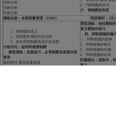
结构分析
2、P管制图的作法
功能分析
六、管制图的判定
失效分析
课程名称：
全面质量管理（
TQM
）
培训课时：
2
天
/
课堂演练：柏拉图制
直方图制作练习
1、管制线的含义
四、抑制措施实施与
2、管制图常用的判定法则
1、抑制措施的选择
3、如何用管制图发现不良趋势
2、抑制措施的验证
小组讨论：如何判读管制图
3、抑制措施的实施
课堂演练：仿真练习，从管制图在发现过程
4、抑制措施的证实
变异
问题提出：现实中，
第四部分 事后质量改进
用？
一、8D
概述
案例分析：深圳某电
1、8D的实质
措施与效果确认
3、8D解决问题的流程
五、原因分析与证实（
4、DO：准备8D
1、真因演绎三步骤
问题提出：我们平时如何区分哪些问题进行8D
2、可能原因分析
课堂演练：判断你写的两个问题是否8D
问题
2、最有可能的原因推
二、成立团队（D1
）
3、根本原因验证
1、为何要组织团队？
4、探究真实原因的统
2、8D团队成员的素质要求
---特性要因图
问题提出：