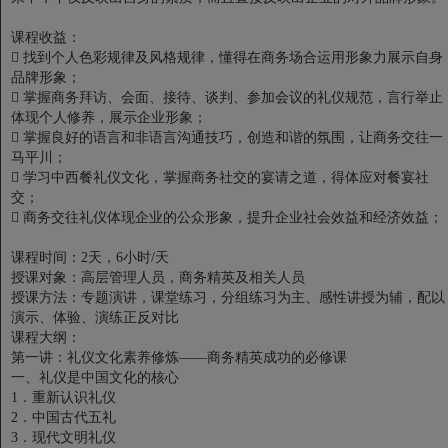
课程收益：

找到个人色彩规律及风格规律，懂得在商务场合运用形象力展示自身
品牌形象；

掌握商务拜访、会面、接待、谈判、参加会议的礼仪规范，言行举止
体现个人修养，展示企业形象；

掌握良好的语言和非语言沟通技巧，创造和谐的氛围，让商务交往一
马平川；

学习中西餐礼仪文化，掌握商务社交的宴请之道，得体应对餐宴社
交；

商务交往礼仪体现企业的公众形象，提升企业社会效益和经济效益；
课程时间：2天，6小时/天
授课对象：高层管理人员，商务精英及相关人员
授课方法：专题演讲，课堂练习，分组练习为主、感性讲授为辅，配以
演示、体验、演练正反对比
课程大纲：
第一讲：礼仪文化素养修炼——商务精英成功的必修课
一、礼仪是中国文化的核心
1．重新认识礼仪
2．中国古代五礼
3．现代文明礼仪