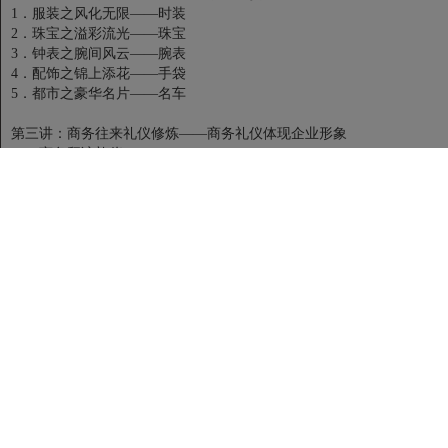
1．服装之风化无限——时装
2．珠宝之溢彩流光——珠宝
3．钟表之腕间风云——腕表
4．配饰之锦上添花——手袋
5．都市之豪华名片——名车
第三讲：商务往来礼仪修炼——商务礼仪体现企业形象
一、商务拜访礼仪
1．拜访的意义
2．拜访的流程
二、商务会面礼仪
1．问候 称呼 致意
2．介绍、握手、名片、交谈
3．自信大方体现尊重的举止
三、商务接待礼仪
1．礼宾接待礼
2．来访接待礼
3．位次排序礼
4．接待敬茶礼
5．告别送客礼
四、商务谈判礼仪
1．主方谈判的接待准备