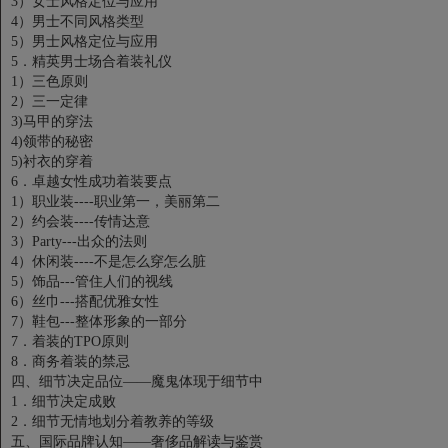
3）女士风格定位与应用
4）男士不同风格类型
5）男士风格定位与应用
5．精英男士场合着装礼仪
1）三色原则
2）三一定律
3)马甲的穿法
4)领带的秘密
5)衬衣的穿着
6．卓越女性成功着装要点
1）职业装----职业第一，美丽第二
2）约会装----传情达意
3）Party---出众的法则
4）休闲装----不是怎么穿怎么脏
5）饰品---管住人们的视线
6）丝巾---搭配优雅女性
7）鞋包---整体形象的一部分
7．着装的TPO原则
8．商务着装的禁忌
四、细节决定品位——魔鬼体现于细节中
1．细节决定成败
2．细节无情地划分着教养的等级
五、国际品牌认知——奢侈品解读与鉴赏