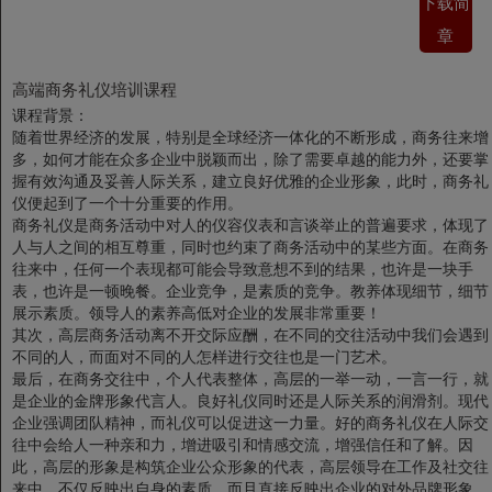
下载简
章
高端商务礼仪培训课程
课程背景：
随着世界经济的发展，特别是全球经济一体化的不断形成，商务往来增
多，如何才能在众多企业中脱颖而出，除了需要卓越的能力外，还要掌
握有效沟通及妥善人际关系，建立良好优雅的企业形象，此时，商务礼
仪便起到了一个十分重要的作用。
商务礼仪是商务活动中对人的仪容仪表和言谈举止的普遍要求，体现了
人与人之间的相互尊重，同时也约束了商务活动中的某些方面。在商务
往来中，任何一个表现都可能会导致意想不到的结果，也许是一块手
表，也许是一顿晚餐。企业竞争，是素质的竞争。教养体现细节，细节
展示素质。领导人的素养高低对企业的发展非常重要！
其次，高层商务活动离不开交际应酬，在不同的交往活动中我们会遇到
不同的人，而面对不同的人怎样进行交往也是一门艺术。
最后，在商务交往中，个人代表整体，高层的一举一动，一言一行，就
是企业的金牌形象代言人。良好礼仪同时还是人际关系的润滑剂。现代
企业强调团队精神，而礼仪可以促进这一力量。好的商务礼仪在人际交
往中会给人一种亲和力，增进吸引和情感交流，增强信任和了解。因
此，高层的形象是构筑企业公众形象的代表，高层领导在工作及社交往
来中，不仅反映出自身的素质，而且直接反映出企业的对外品牌形象。