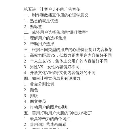
第五讲：让客户走心的广告宣传
一、制作和散播宣传册的心理学意义
1．熟悉的就是优选
2．贴标签
二、减轻用户选择焦虑的“最佳数字”
1．理解用户的选择焦虑
2．帮助用户选择
三、根据不同类型的用户的心理特征制订内容框架
1．高权力距离VS．低权力距离用户内容偏好不同
2．个人主义VS．集体主义用户的内容偏好不同
3．男性VS．女性内容偏好不同
4．开放文化VS保守文化内容偏好的不同
四、如何让视觉信息具有说服力
1．黄金分割比例
2．颜色
3．排版
4．图文并茂
5．打动用户的图片8规则
五、善用打动用户大脑的“冲击力词汇”
1．最具冲击力的两个词汇
2．善用词汇营造画面感