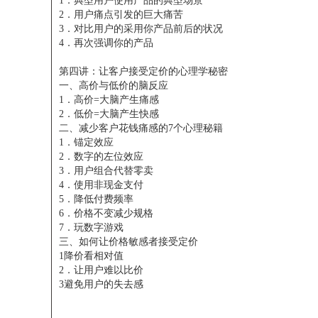
1．典型用户使用产品的典型场景
2．用户痛点引发的巨大痛苦
3．对比用户的采用你产品前后的状况
4．再次强调你的产品
第四讲：让客户接受定价的心理学秘密
一、高价与低价的脑反应
1．高价=大脑产生痛感
2．低价=大脑产生快感
二、减少客户花钱痛感的7个心理秘籍
1．锚定效应
2．数字的左位效应
3．用户组合代替零卖
4．使用非现金支付
5．降低付费频率
6．价格不变减少规格
7．玩数字游戏
三、如何让价格敏感者接受定价
1降价看相对值
2．让用户难以比价
3避免用户的失去感