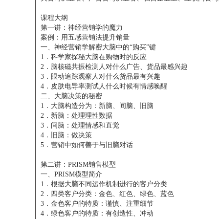
课程大纲
第一讲：神经营销学的魔力
案例：用五感营销法提升销量
一、神经营销学解密大脑中的“购买”键
1．科学家探秘大脑在购物时的反应
2．脑核磁共振检测人对什么广告、货品最感兴趣
3．眼动追踪观察人对什么货品最有兴趣
4．皮肤电导率测试人什么时候有情感唤醒
二、大脑决策的秘密
1．大脑构造分为：新脑、间脑、旧脑
2．新脑：处理理性数据
3．间脑：处理情感和直觉
4．旧脑：做决策
5．营销中如何善于与旧脑对话
第二讲：PRISM销售模型
一、PRISM模型简介
1．根据大脑不同运作机制进行的客户分类
2．四类客户分类：金色、红色、绿色、蓝色
3．金色客户的特质：谨慎、注重细节
4．绿色客户的特质：有创造性、冲动