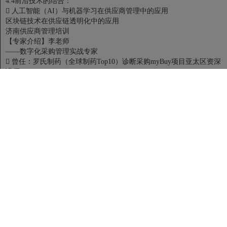
4.4前沿技术的结合：

人工智能（AI）与机器学习在供应商管理中的应用
区块链技术在供应链透明化中的应用
济南供应商管理培训
【专家介绍】李老师
——数字化采购管理实战专家

曾任：罗氏制药（全球制药Top10）诊断采购myBuy项目亚太区资深
讲师

曾任：施耐德电气（智能制造业）全球数字化-采购领域-全球/亚太数
字化项目业务推广/实施负责人

曾任：Tesco（零售业）乐购中国商品部采购数字化项目业务代表

美国PMI协会认证 PMP项目管理专业人士

华东师范大学 （985）MPA管理学硕士

上海交通大学（985） 经济学学士

17年采购数字化管理和培训经验、完成项目50个、累计金额超5亿、
培训授课场次500+，累计人数10000+
济南供应商管理培训
【个人简介】
李老师拥有17年500强企业的采购数字化项目管理和培训经验（其中10
年为全球/亚太采购数字化项目实施推广运维负责人，5年为大中华地区
采购项目副理/业务骨干），结合国内外数字化转型的最佳实践，以及
人在多个行业采购数字化赋能工作，助力企业成为数字化领域的先行
者，服务十年的施耐德电气已是Gartner供应链榜首（2023/2024）。李