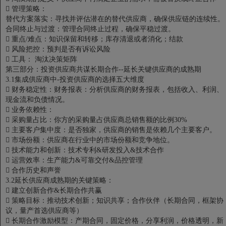

管理策略：
替代方案落实：寻找并评估潜在的替代供应商，确保供应链的连续性。
合同终止与过渡：管理合同终止过程，确保平稳过渡。

重点/难点：知识保留和转移；库存清退或者消化；结款

风险把控：预判是否有诉讼风险

工具： 淘汰决策矩阵
第三部分：投资供应商共谋长期合作--延长关键供应商的成熟期
3.1集成供应商中-投资供应商的选择五大维度

财务稳定性：财务报表：分析供应商的财务报表，包括收入、利润、
现金流和负债情况。

业务依赖性：

采购量占比：你方的采购量占供应商总销售额的比例30%

主要客户集中度：是否独家，供应商的销售是依赖几个主要客户。

市场份额：供应商在行业中的市场份额和竞争地位。

技术能力和创新：技术专利&研发投入&技术合作

运营效率：生产能力&可靠交付&品控管理

合作历史和声誉
3.2延长供应商成熟期的关键策略：

建立创新合作&长期合作共赢

策略目标：推动技术创新；知识共享；合作伙伴（长期合同，框架协
议，量产首选供应商等）

长期合作激励模型：产期合同，固定价格，分享利润，价格透明，新