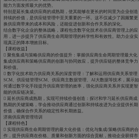
能力方面发挥最大的优势。
特别是延长集成供应商的成熟期，使其能够在更长的时间里为企业创造
持续的价值，是供应链管理中至关重要的一环。这不仅减少了因频繁更
换供应商带来的成本和风险，还能促进创新和合作关系的深化。
结合数字化企业的整体战略，课程包含数字化技术在供应商管理上的应
用，进一步提升了供应商生命周期管理的科学性和有效性。助力企业实
现真正的降本增效目标。
【课程收益】

聚焦集成与策略供应商的价值提升：掌握供应商生命周期管理最大化
集成供应商和策略供应商的创新与协同效应，提升供应链的整体竞争力
和价值。

数字化技术助力供应商关系的深度管理：了解和运用供应商关系管理
SCM、供应链管理SCM、供应商主数据管理、AI大数据等技术，展示如
何通过数字化手段提升供应商管理的效率，强化供应商关系并实现更智
能的供应链决策。

延长供应商成熟期，实现可持续价值创造：探讨和学习延长供应商成
熟期的关键策略，学会推动供应商通过创新和持续改进为企业提供长期
价值，确保合作关系的稳定性和长期效益。
济南供应商管理培训
【课程特色】

实现供应商生命周期管理的最大化价值：优化与集成/策略供应商的合
作，提升供应商在价格、质量和创新方面的综合贡献，推动企业获得市