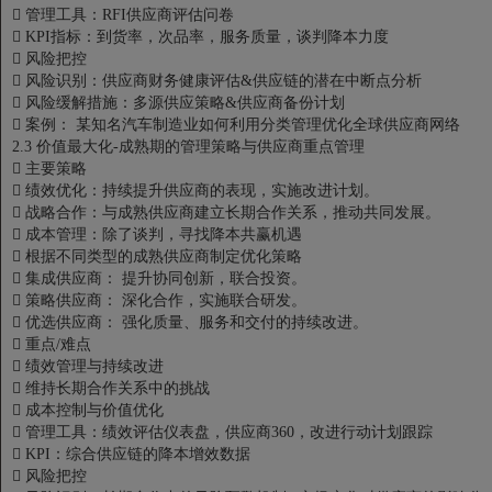

管理工具：RFI供应商评估问卷

KPI指标：到货率，次品率，服务质量，谈判降本力度

风险把控

风险识别：供应商财务健康评估&供应链的潜在中断点分析

风险缓解措施：多源供应策略&供应商备份计划

案例： 某知名汽车制造业如何利用分类管理优化全球供应商网络
2.3 价值最大化-成熟期的管理策略与供应商重点管理

主要策略

绩效优化：持续提升供应商的表现，实施改进计划。

战略合作：与成熟供应商建立长期合作关系，推动共同发展。

成本管理：除了谈判，寻找降本共赢机遇

根据不同类型的成熟供应商制定优化策略

集成供应商： 提升协同创新，联合投资。

策略供应商： 深化合作，实施联合研发。

优选供应商： 强化质量、服务和交付的持续改进。

重点/难点

绩效管理与持续改进

维持长期合作关系中的挑战

成本控制与价值优化

管理工具：绩效评估仪表盘，供应商360，改进行动计划跟踪

KPI：综合供应链的降本增效数据

风险把控