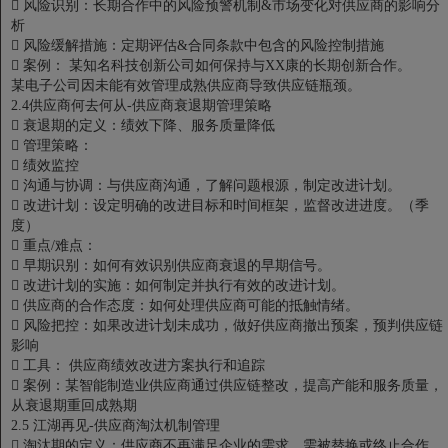

风险识别：长期合作中的风险预警机制&市场变化对供应商的影响分
析

风险缓解措施：定期评估&合同条款中包含的风险控制措施

案例： 某知名科技创新公司如何保持与XX康的长期创新合作。
某电子公司因未能有效管理成熟供应商导致供应链瓶颈。
2.4供应商何去何从-供应商衰退期管理策略

衰退期的定义：绩效下降、服务质量降低

管理策略：

绩效监控

沟通与协调：与供应商沟通，了解问题根源，制定改进计划。

改进计划：设定明确的改进目标和时间框架，监督改进进度。（季
度）

重点/难点：

早期识别：如何有效识别供应商衰退的早期信号。

改进计划的实施：如何制定并执行有效的改进计划。

供应商的合作态度：如何处理供应商可能的抵触情绪。

风险把控：如果改进计划未成功，做好供应商撤出预案，预判供应链
影响

工具： 供应商绩效改进方案执行和追踪

案例：某智能制造业供应商通过供应链整改，提高产能和服务质量，
从衰退期重回成熟期
2.5
江湖再见-供应商淘汰机制管理

淘汰期的定义：供应商不再满足企业的需求，需被替换或终止合作