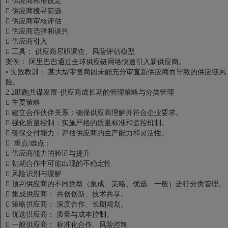

供应商标准设定

供应商搜寻筛选

供应商审核评估

供应商选择和谈判

供应商引入

工具： 供应商尽职调查、风险评估模型
案例： 阿里巴巴通过全球供应链网络快速引入新供应商。
•
失败教训： 某大型零售商因未能充分审查新供应商而导致的供应链风
险。
2.2助跑共谋发展-供应商成长期的管理策略与分类管理

主要策略

建立合作伙伴关系：确保供应商理解并符合企业要求。

强化质量控制：实施严格的质量标准和监控机制。

确保交付能力：评估供应商的生产能力和灵活性。

重点/难点：

供应商能力的验证与提升

初期合作中可能出现的不稳定性

风险识别与缓解

预判供应商的不同类型（集成、策略、优选、一般）进行分类管理。

集成供应商： 共创创新、技术共享。

策略供应商： 深度合作、长期规划。

优选供应商： 质量与成本控制。

一般供应商： 标准化合作、风险控制