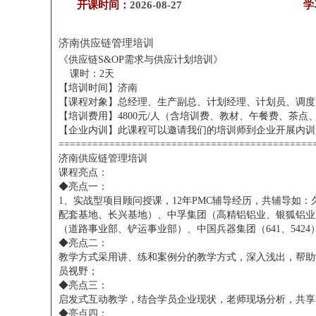
开课时间：
2026-08-27
学
济南供应链管理培训
《供应链S&OP需求与供应计划培训》
课时：2天
【培训时间】济南
【课程对象】总经理、生产副总、计划经理、计划员、调度
【培训费用】4800元/人（含培训费、教材、午餐费、茶点
【企业内训】此课程可以邀请我们的培训师到企业开展内训
=============================================
济南供应链管理培训
课程亮点：
◆亮点一：
1、实战型项目顾问授课，12年PMC辅导经历，共辅导如
配套基地、长兴基地）、中孚集团（高精铝铝业、银狐铝业
（道路事业部、铲运事业部）、中国兵器集团（641、54
◆亮点二：
教学方式采用讲、练和案例分的教学方式，深入浅出，帮助
员视野；
◆亮点三：
启发式互动教学，结合学员企业现状，老师现场分析，共享
◆亮点四：