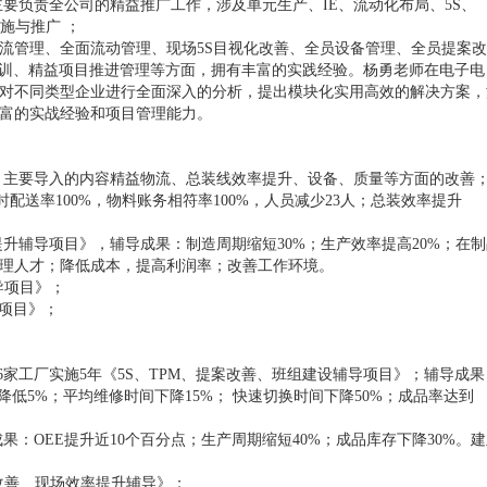
要负责全公司的精益推广工作，涉及单元生产、IE、流动化布局、5S、
施与推广 ；
物流管理、全面流动管理、现场5S目视化改善、全员设备管理、全员提案
I培训、精益项目推进管理等方面，拥有丰富的实践经验。杨勇老师在电子电
对不同类型企业进行全面深入的分析，提出模块化实用高效的解决方案，
富的实战经验和项目管理能力。
果：主要导入的内容精益物流、总装线效率提升、设备、质量等方面的改善
配送率100%，物料账务相符率100%，人员减少23人；总装效率提升
提升辅导项目》，辅导成果：制造周期缩短30%；生产效率提高20%；在制
益管理人才；降低成本，提高利润率；改善工作环境。
导项目》；
导项目》；
6家工厂实施5年《5S、TPM、提案改善、班组建设辅导项目》；辅导成果
低5%；平均维修时间下降15%； 快速切换时间下降50%；成品率达到
果：OEE提升近10个百分点；生产周期缩短40%；成品库存下降30%。
C改善、现场效率提升辅导》；