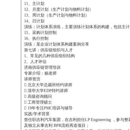
11、主计划
12、月度计划（生产计划与物料计划）
13、周计划（生产计划与物料计划）
14、日计划
演练：计划体系演练，主要演练计划体系的构建，包括主计
15、采购计划控制
16、执行控制
演练：某企业计划体系构建案例分享
第七讲：供应链组织与人才
1、常见的几种供应组织结构
2、人才评估
济南供应链管理培训
专家介绍：杨老师
讲师资历

北京大学总裁班特约讲师

清华大学EDP特约讲师

高级咨询顾问

工商管理硕士

19年专注PMC培训与辅导
实践/学术背景
曾任职吉利汽车集团，在吉利担任LP Engineering
及独立从事吉利 BPR流程再造项目；