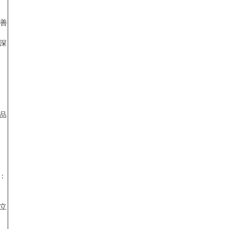
改善
深
；
品
：
建立