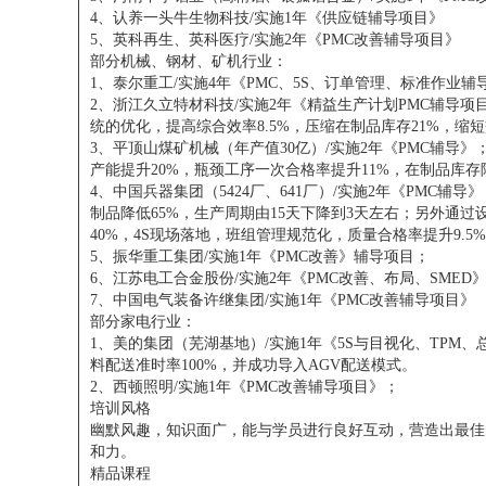
4、认养一头牛生物科技/实施1年《供应链辅导项目》
5、英科再生、英科医疗/实施2年《PMC改善辅导项目》
部分机械、钢材、矿机行业：
1、泰尔重工/实施4年《PMC、5S、订单管理、标准作业辅
2、浙江久立特材科技/实施2年《精益生产计划PMC辅导项
统的优化，提高综合效率8.5%，压缩在制品库存21%，缩短
3、平顶山煤矿机械（年产值30亿）/实施2年《PMC辅导
产能提升20%，瓶颈工序一次合格率提升11%，在制品库存
4、中国兵器集团（5424厂、641厂）/实施2年《PMC
制品降低65%，生产周期由15天下降到3天左右；另外通
40%，4S现场落地，班组管理规范化，质量合格率提升9.5
5、振华重工集团/实施1年《PMC改善》辅导项目；
6、江苏电工合金股份/实施2年《PMC改善、布局、SMED
7、中国电气装备许继集团/实施1年《PMC改善辅导项目》
部分家电行业：
1、美的集团（芜湖基地）/实施1年《5S与目视化、TPM
料配送准时率100%，并成功导入AGV配送模式。
2、西顿照明/实施1年《PMC改善辅导项目》；
培训风格
幽默风趣，知识面广，能与学员进行良好互动，营造出最佳
和力。
精品课程