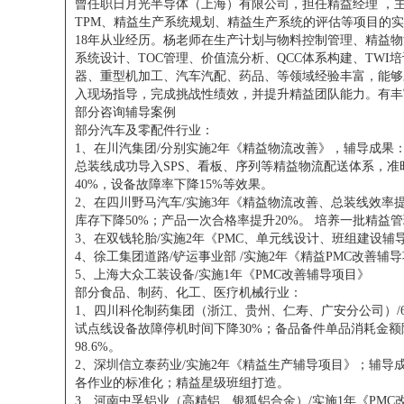
曾任职日月光半导体（上海）有限公司，担任精益经理 ，主
TPM、精益生产系统规划、精益生产系统的评估等项目的实
18年从业经历。杨老师在生产计划与物料控制管理、精益
系统设计、TOC管理、价值流分析、QCC体系构建、TW
器、重型机加工、汽车汽配、药品、等领域经验丰富，能够
入现场指导，完成挑战性绩效，并提升精益团队能力。有丰
部分咨询辅导案例
部分汽车及零配件行业：
1、在川汽集团/分别实施2年《精益物流改善》，辅导成
总装线成功导入SPS、看板、序列等精益物流配送体系，准时
40%，设备故障率下降15%等效果。
2、在四川野马汽车/实施3年《精益物流改善、总装线效率
库存下降50%；产品一次合格率提升20%。 培养一批精
3、在双钱轮胎/实施2年《PMC、单元线设计、班组建设辅
4、徐工集团道路/铲运事业部 /实施2年《精益PMC改善辅
5、上海大众工装设备/实施1年《PMC改善辅导项目》
部分食品、制药、化工、医疗机械行业：
1、四川科伦制药集团（浙江、贵州、仁寿、广安分公司）/
试点线设备故障停机时间下降30%；备品备件单品消耗金额降
98.6%。
2、深圳信立泰药业/实施2年《精益生产辅导项目》；辅导成
各作业的标准化；精益星级班组打造。
3、河南中孚铝业（高精铝、银狐铝合金）/实施1年《PM