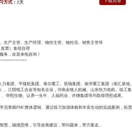
下载简章
习方式：
2天
、生产主管、生产经理、物控主管、物控员、销售主管等
、发票）食宿自理
服务，欢迎来电咨询！
============
：久力集团、平煤机集团、泰尔重工、双钱集团、振华重工集团（南汇基地
）、江阴电工合金等知名企业，河南金牧人机械、山东恒力电机、徐工集
24）、华熙生物、认养一头牛、人福药业、许继集团等均取得理想成果。
学员掌握PMC整体逻辑、通过练习加强体验和丰富生动的实战案例，拓
智慧，碰撞思维，引导改善建议，带问题来，带方案走。