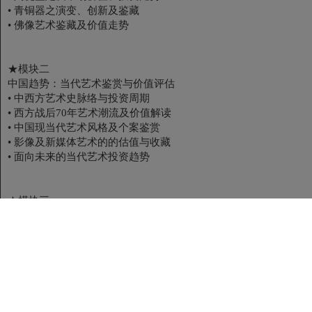
• 青铜器之演变、创新及鉴藏
• 佛像艺术鉴藏及价值走势
★模块二
中国趋势：当代艺术鉴赏与价值评估
• 中西方艺术史脉络与投资周期
• 西方战后70年艺术潮流及价值解读
• 中国现当代艺术风格及个案鉴赏
• 影像及新媒体艺术的的估值与收藏
• 面向未来的当代艺术投资趋势
★模块三
中国大美：潮流艺术热品鉴藏与投资
• 珠宝鉴藏知识与投资趋势解读
• 家具藏品的价格判定及市场走势
• 紫砂壶市场的现状和投资走势
• 漆器、漆画的鉴赏与收藏
• 杂项热品的收藏与鉴赏