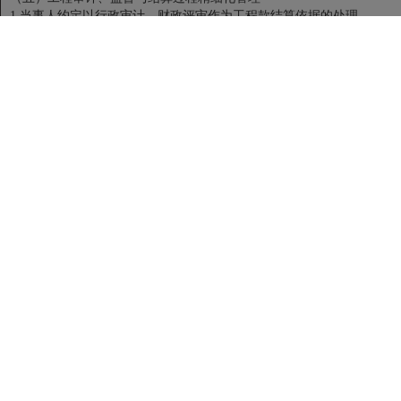
1.当事人约定以行政审计、财政评审作为工程款结算依据的处理
2.当事人申请进行司法鉴定的处理；
3.不影响双方结算协议效力的情形；
4.如何处理中标合同约定与以审计结果作为结算依据不一致；
5.约定以审计结论作为结算依据，能否变更结算约定；
6.超越资质范围出具审计报告，审计结果能否作为结算依据；
7.政府审计结果是否影响双方当事人结算协议的履行；
8.审计机关对发包人的竣工决算，审计结果对承包人与实际施工人约定
的结算方式的影响；
9.合同约定的决算审核部门审核结果能否作为结算依据。
四、合同价款精细化典型问题
分享:
7*24小时咨询热线：13301325569 QQ号：1958453602 微信
号：13301325569