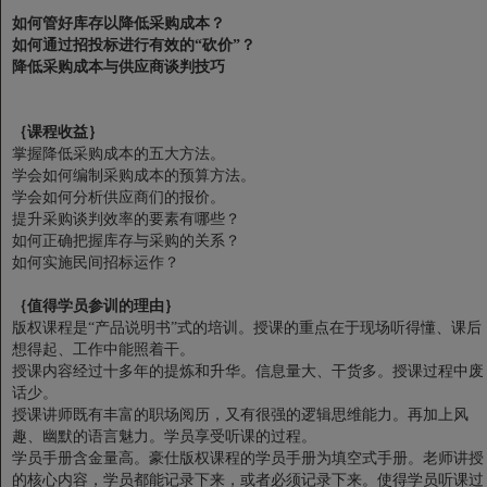
如何管好库存以降低采购成本？
如何通过招投标进行有效的“砍价”？
降低采购成本与供应商谈判技巧
｛课程收益｝
掌握降低采购成本的五大方法。
学会如何编制采购成本的预算方法。
学会如何分析供应商们的报价。
提升采购谈判效率的要素有哪些？
如何正确把握库存与采购的关系？
如何实施民间招标运作？
｛值得学员参训的理由｝
版权课程是“产品说明书”式的培训。授课的重点在于现场听得懂、课后
想得起、工作中能照着干。
授课内容经过十多年的提炼和升华。信息量大、干货多。授课过程中废
话少。
授课讲师既有丰富的职场阅历，又有很强的逻辑思维能力。再加上风
趣、幽默的语言魅力。学员享受听课的过程。
学员手册含金量高。豪仕版权课程的学员手册为填空式手册。老师讲授
的核心内容，学员都能记录下来，或者必须记录下来。使得学员听课过