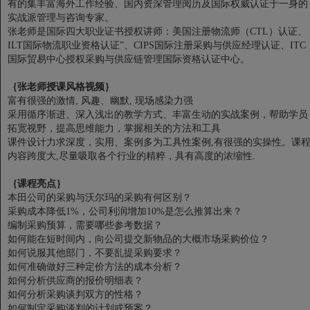
有的集丰富海外工作经验、国内资深管理阅历及国际权威认证于一身的
实战派管理与咨询专家。
张老师是国际四大职业证书授权讲师：美国注册物流师（CTL）认证、
ILT国际物流职业资格认证”、CIPS国际注册采购与供应经理认证、ITC
国际贸易中心授权采购与供应链管理国际资格认证中心。
｛张老师授课风格视频｝
富有很强的激情, 风趣、幽默, 现场感染力强
采用循序渐进、深入浅出的教学方式、丰富生动的实战案例，帮助学员
拓宽视野，提高思维能力，掌握相关的方法和工具
课件设计力求深度，实用、案例多为工具性案例,有很强的实操性。课
内容跨度大,尽量吸取各个行业的精粹，具有高度的浓缩性.
｛课程亮点｝
本田公司的采购与沃尔玛的采购有何区别？
采购成本降低1%，公司利润增加10%是怎么推算出来？
编制采购预算，需要哪些参考数据？
如何能在短时间内，向公司提交新物品的大概市场采购价位？
如何说服其他部门，不要乱提采购要求？
如何准确做好三种定价方法的成本分析？
如何分析供应商的报价明细表？
如何分析采购谈判双方的性格？
如何制定采购谈判的计划或预案？