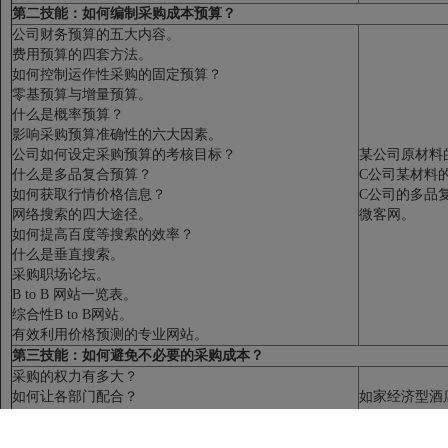
第二技能：如何编制采购成本预算？
公司财务预算的五大内容。
费用预算的四套方法。
如何控制运作性采购的固定预算？
零基预算与增量预算。
什么是概率预算？
影响采购预算准确性的六大因素。
公司如何设定采购预算的考核目标？
某公司原材料
什么是多品复合预算？
C公司某材料
如何获取行情价格信息？
C公司的多品
网络搜索的四大途径。
微客网。
如何提高百度等搜索的效率？
什么是垂直搜索。
采购职场论坛。
B to B 网站一览表。
综合性B to B网站。
有效利用价格预测的专业网站。
第三技能：如何避免不必要的采购成本？
采购的权力有多大？
如何让各部门配合？
如家经济型酒
如何避免不必要的采购成本？
第四技能：如何分析供应商的报价？