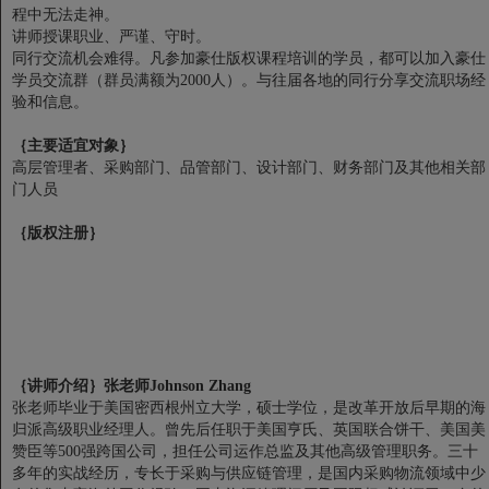
程中无法走神。
讲师授课职业、严谨、守时。
同行交流机会难得。凡参加豪仕版权课程培训的学员，都可以加入豪仕
学员交流群（群员满额为2000人）。与往届各地的同行分享交流职场经
验和信息。
｛主要适宜对象｝
高层管理者、采购部门、品管部门、设计部门、财务部门及其他相关部
门人员
｛版权注册｝
｛讲师介绍｝张老师Johnson Zhang
张老师毕业于美国密西根州立大学，硕士学位，是改革开放后早期的海
归派高级职业经理人。曾先后任职于美国亨氏、英国联合饼干、美国美
赞臣等500强跨国公司，担任公司运作总监及其他高级管理职务。三十
多年的实战经历，专长于采购与供应链管理，是国内采购物流领域中少