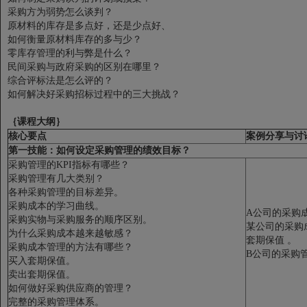
采购方为弱势怎么谈判？
原材料的库存是多点好，还是少点好、
如何衡量原材料库存的多与少？
零库存管理的利与弊是什么？
民间采购与政府采购的区别在哪里？
综合评标法是怎么评的？
如何解决好采购招标过程中的三大挑战？
｛课程大纲｝
核心要点
案例分享与讨
第一技能：如何设定采购管理的绩效目标？
采购管理的KPI指标有哪些？
采购管理有几大类别？
各种采购管理的目标差异。
采购成本的学习曲线。
A公司的采购
采购实物与采购服务的顺序区别。
某公司的采购
为什么采购成本越来越敏感？
套期保值 。
采购成本管理的方法有哪些？
B公司的采购
买入套期保值。
卖出套期保值。
如何做好采购供应商的管理？
完整的采购管理体系。