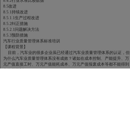
8.4.2行业水准比较数据
8.5改进
8.5.1持续改进
8.5.1.1生产过程改进
8.5.2纠正措施
8.5.2.1问题解决方法
8.5.3预防措施
汽车行业质量管理体系标准培训
【课程背景】
目前，汽车业的很多企业虽已经通过汽车业质量管理体系的认证，但
为什么汽车业质量管理体系没有成效？诸如在成本控制、产能提升、万
元产值直接工时、万元产值能耗成本、万元产值报废成本等都不能得到
有效的控制……
是因为 目前在我们的汽车业质量管理体系落地时存在以下痛点：
à痛点1：为什么导入体系后不能有效支持经营目标的达成？
à痛点2：部门间仍存在扯皮、推诿现象
à痛点3：反馈与评价项目、机制不健全，总会有低级问题或新问题出
现
à痛点4：目标间的关联性弱，未准确定位关联目标管
à痛点5：流程和表格策划基于形式，不以需求和目标为导向来设计汽
车业质量管理体系……
那么，如何去解决这些问题？
原创版权课程《汽车业质量管理标准落地“四步法”》正式着眼于这些