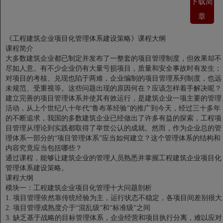
下载简
章
《工程建筑企业项目化管理体系建设策略》课程大纲
课程简介
大多数建筑企业都已制定并发布了一整套的项目管理制度，但效果却不
尽如人意。有不少企业仍有大量亏损项目，质量和安全事故时有发生；
对项目的考核、兑现也陷于两难，企业编制的项目管理系列制度，也远
未规范、受重视等。这些问题出现的原因何在？应该怎样着手解决呢？
建立完善的项目管理体系并使其有效运行，是建筑企业一项主要的管理
活动，从上个世纪八十年代“鲁布革经验”的推广到今天，经过三十多年
的不断追求，我国的多数建筑企业已经做出了许多有益的探索，工程项
目管理从理论到实践都取得了举世公认的成就。然而，作为企业总的管
理体系一部分的“项目管理体系”应当如何建立？这个管理体系的结构和
内容究竟应当包括哪些？
通过课程，能够让建筑企业的管理人员熟悉并掌握工程建筑企业项目化
管理体系建设策略。
课程大纲
模块一：工程建筑企业项目化管理十大问题剖析
1.
项目管理依然靠传统经验为主，运行状态不稳定，各项目间差别很大
2.
项目管理成熟度介于“混乱级”和“标准级”之间
3.
缺乏基于战略的目标管理体系，企业经营和项目执行分离，难以应对