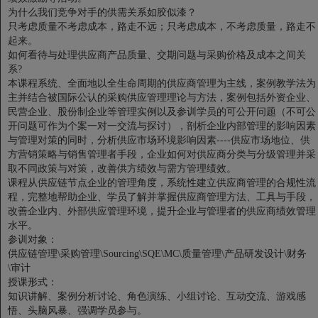
为什么我们竞争对手的供需关系如胶似漆？
只考虑质量不考虑成本，路走不远；只考虑成本，不考虑质量，路走不
起来。
如何看待与处理供应商产品质量、交期问题与采购价格及成本之间关
系?
本课程系统、全面地以全生命周期的供应商管理为主线，案例教学法为
主并结合被国际公认的采购供应管理理论与方法，案例包括外资企业、
民营企业、股份制企业等管理实例以及参训学员的可公开问题（不可公
开问题可作为个案一对一交流与探讨），剖析企业内部管理的影响因素
与管理对策的同时，分析供应市场环境影响因素----供应市场地位、供
方营销策略与销售管理者手段，企业如何对供应商分类与分级管理并采
取不同政策与对策，改善供方绩效与需方管理绩效。
课程从供应链节点企业的管理角度，系统性建立供应商管理的合规性流
程，完整地帮助企业、学员了解并掌握供应商管理方法、工具与手段，
改善企业内、外部供应管理环境，提升企业与管理者的供应商绩效管理
水平。
参训对象：
供应链管理\采购管理\Sourcing\SQE\MC\质量管理\产品研发设计\财务
\审计
授课形式：
知识讲解、案例分析讨论、角色演练、小组讨论、互动交流、游戏感
悟、头脑风暴、强调学员参与。