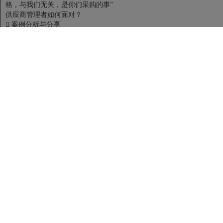
格，与我们无关，是你们采购的事”
供应商管理者如何面对？

案例分析与分享
新产品（新项目）开发、设计、试制及未来供应风险与成本问题的思考
及对策
第五讲 供应商质量管理
供应商质量管理的演变与发展

新供应商导入的SQE早期介入

新产品开发的SQE早期介入
供应商质量管理APQP&CP-PPAP
供应商质量管理的四个层次
一、质量检验

检验与成本

检验人员不可承受之重—抽检？全检？
二、质量控制

对供应商实施质量制程保证的二种措施
案例 过程质量控制三步骤
三、缺陷预防
案例分析
四、零缺陷目标