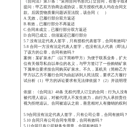
《合同法》第37条：“采用合同书形式订立合同，在签字或
提问：甲乙双方协商达成协议，双方授权代表人均在合同文
款。后因货物质量问题诉至法院，该合同（ ）
A.无效，已履行部分双方返还
B.有效，已履行部分不再返还
C.合同未成立，已履行部分双方返还
D.合同已成立，但须返还已履行部分
5.7 没有法定代表人签字，只有授权代表签字，合同有效吗?
5.8 合同一方没有法定代表人签字，也没有法人代表（即
了该方的公章，合同有效吗？
案例：某矿泉水厂（以下简称甲方）为便于联系业务，扩大
位有关领导私自以单位的名义，与甲方签订了一份购销矿泉
下属单位要求按合同购买矿泉水。不久，某机关（简称乙方
甲方以乙方不履行合同为由起诉到人民法院，要求乙方
试分析（1）甲方的诉讼要求有无法律依据？（2）并说明理
依据：《合同法》48条 无权代理人订立的合同：行为人
被代理人追认，对被代理人不发生效力，由行为人承担责任
视为拒绝追认。合同被追认之前，善意相对人有撤销的权利
5.9合同没有法定代表人签字，只有公司公章，合同有效吗
5.10 合同只有公司合同专用章，合同有效吗？
5.11合同只有公司财务专用章，合同有效吗？