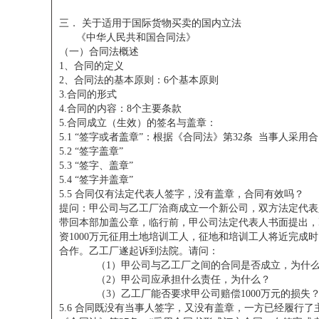
三．
关于适用于国际货物买卖的国内立法
《中华人民共和国合同法》
（一）合同法概述
1、合同的定义
2、合同法的基本原则：6个基本原则
3.合同的形式
4.合同的内容：8个主要条款
5.合同成立（生效）的签名与盖章：
5.1 “签字或者盖章”：根据《合同法》第32条 当事人
5.2 “签字盖章”
5.3 “签字、盖章”
5.4 “签字并盖章”
5.5 合同仅有法定代表人签字，没有盖章，合同有效吗？
提问：甲公司与乙工厂洽商成立一个新公司，双方法定代表
带回本部加盖公章，临行前，甲公司法定代表人书面提出，
资1000万元征用土地培训工人，征地和培训工人将近完
合作。乙工厂遂起诉到法院。请问：
（1）甲公司与乙工厂之间的合同是否成立，为什
（2）甲公司应承担什么责任，为什么？
（3）乙工厂能否要求甲公司赔偿1000万元的损失？
5.6 合同既没有当事人签字，又没有盖章，一方已经履行