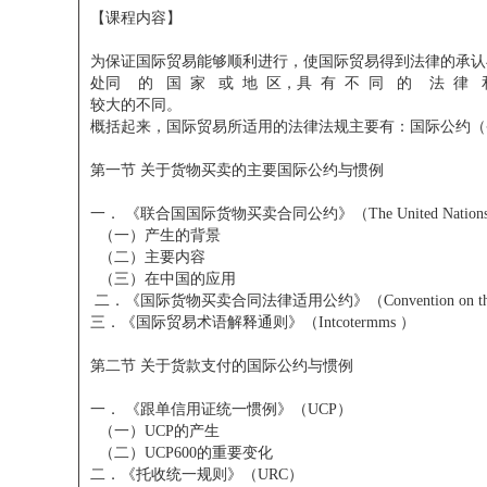
【课程内容】
为保证国际贸易能够顺利进行，使国际贸易得到法律的承认
处同 的 国 家 或 地 区，具 有 不 同 的 法 
较大的不同。
概括起来，国际贸易所适用的法律法规主要有：国际公约（
第一节 关于货物买卖的主要国际公约与惯例
一． 《联合国国际货物买卖合同公约》（The United Nations Convention 
（一）产生的背景
（二）主要内容
（三）在中国的应用
二．《国际货物买卖合同法律适用公约》（Convention on the Law Applicab
三．《国际贸易术语解释通则》（Intcotermms ）
第二节 关于货款支付的国际公约与惯例
一． 《跟单信用证统一惯例》（UCP）
（一）UCP的产生
（二）UCP600的重要变化
二．《托收统一规则》（URC）