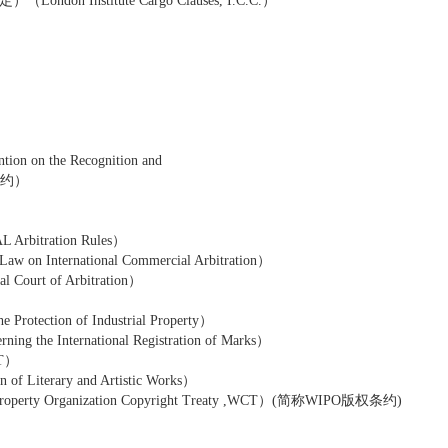
stitute Cargo Clauses, I.C.C.）
 the Recognition and
约公约）
ration Rules）
rnational Commercial Arbitration）
t of Arbitration）
tion of Industrial Property）
International Registration of Marks）
T）
Literary and Artistic Works）
y Organization Copyright Treaty ,WCT）(简称WIPO版权条约)