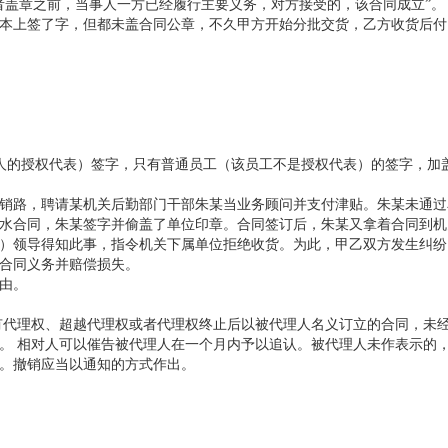
者盖章之前，当事人一方已经履行主要义务，对方接受的，该合同成立”。
本上签了字，但都未盖合同公章，不久甲方开始分批交货，乙方收货后付
法人的授权代表）签字，只有普通员工（该员工不是授权代表）的签字，加
销路，聘请某机关后勤部门干部朱某当业务顾问并支付津贴。朱某未通过
水合同，朱某签字并偷盖了单位印章。合同签订后，朱某又拿着合同到机
）领导得知此事，指令机关下属单位拒绝收货。为此，甲乙双方发生纠纷
履行合同义务并赔偿损失。
由。
没有代理权、超越代理权或者代理权终止后以被代理人名义订立的合同，未
。 相对人可以催告被代理人在一个月内予以追认。被代理人未作表示的
。撤销应当以通知的方式作出。
？