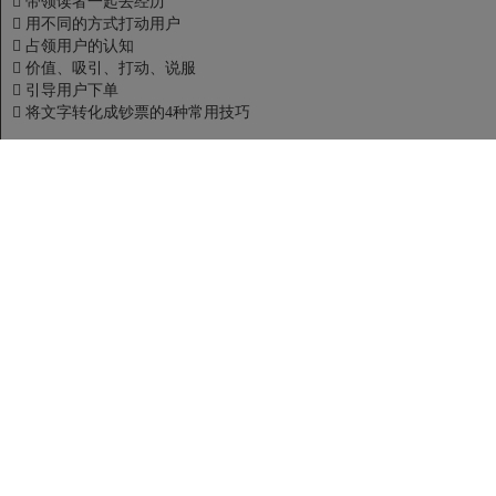

带领读者一起去经历

用不同的方式打动用户

占领用户的认知

价值、吸引、打动、说服

引导用户下单

将文字转化成钞票的4种常用技巧
第四讲 划重点！微信公众号运营的三个核心算法

WHY：微信公众号运营的本质

HOW：百试不爽的公众号运营方法

WHAT：从文案写作到商业变现的运营全套路
•
讲师介绍/Lecturer
姜老师

斜杠中年。业界人称『大胡子』。

18年软件职业生涯。

36Kr.Kr空间私董会创业导师，『跨界疯人院』院长，『VTC』社群的
联合创始人。

2000~2003年，先后为中科院计算所、IBM提供服务

2003年，第一次创业。为中石化、中石油提供软件开发服务。

2009年，第二次创业。专注互联网2C类产品。

2017年，转型投资人。

当年荣获36Kr.Kr空间年度荣誉导师。