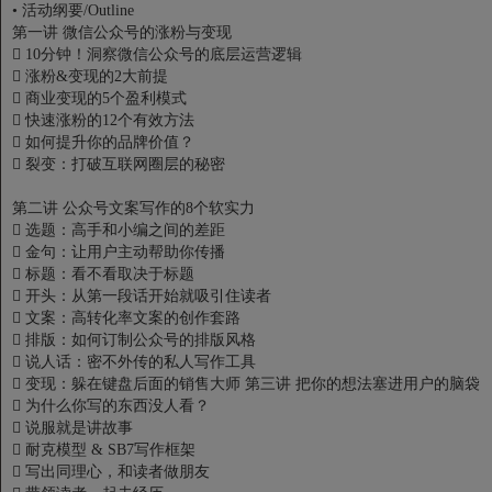
•
活动纲要/Outline
第一讲 微信公众号的涨粉与变现

10分钟！洞察微信公众号的底层运营逻辑

涨粉&变现的2大前提

商业变现的5个盈利模式

快速涨粉的12个有效方法

如何提升你的品牌价值？

裂变：打破互联网圈层的秘密
第二讲 公众号文案写作的8个软实力

选题：高手和小编之间的差距

金句：让用户主动帮助你传播

标题：看不看取决于标题

开头：从第一段话开始就吸引住读者

文案：高转化率文案的创作套路

排版：如何订制公众号的排版风格

说人话：密不外传的私人写作工具

变现：躲在键盘后面的销售大师
第三讲 把你的想法塞进用户的脑袋

为什么你写的东西没人看？

说服就是讲故事

耐克模型 & SB7写作框架

写出同理心，和读者做朋友