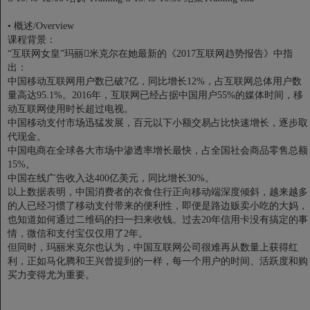
•
概述/Overview
课程背景：
“互联网女皇”玛丽米克尔在她最新的《2017互联网趋势报告》中指
出：
中国移动互联网用户数已破7亿，同比增长12%，占互联网总体用户数
量高达95.1%。2016年，互联网已经占据中国用户55%的媒体时间，移
动互联网使用时长超过电视。
中国移动支付市场迅猛发展，百元以下小额交易占比快速增长，逐步取
代现金。
中国电商在全球各大市场中渗透率增长最快，占全国社会商品零售总额
15%。
中国在线广告收入达400亿美元，同比增长30%。
以上数据表明，中国消费者的衣食住行正向移动端深度倾斜，越来越多
的人已经习惯了移动支付带来的便利性，即便是路边贩卖小吃的大妈，
也知道如何通过二维码的扫一扫来收钱。过去20年信用卡没有搞定的事
情，微信和支付宝仅仅用了2年。
但同时，玛丽米克尔也认为，中国互联网公司很难再从数量上获得红
利，正如马化腾和王兴曾提到的一样，每一个用户的时间、活跃度和购
买力变得尤为重要。