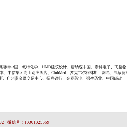
N中国、博斯特中国、氰特化学、HMD建筑设计、唐纳森中国、泰科电子、飞格物
、中信集团高山别庄酒店、ClubMed、罗克韦尔柯林斯、网易、凯毅德
柯林斯、广州贵金属交易中心、招商银行、金赛药业、强生药业、中国邮政
02 微信号：13301325569