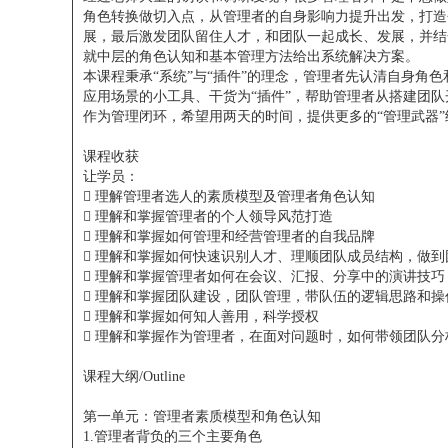
角色转换做切入点，从管理者的自身影响力提升出发，打造
展，最后激发团队留住人才，和团队一起成长、发展，并结
就中层的角色认知和基本管理方法给出系统解决方案。
本课程秉承“系统”与“插件”的理念，管理者先认清自身角
应用场景的小工具、干货为“插件”，帮助管理者从搭建团
作为管理闭环，希望用两天的时间，提供更多的“管理武器”
课程收获
让学员：

理解管理者选人的素质模型及管理者角色认知

理解和掌握管理者的个人领导风范打造

理解和掌握如何管理和经营管理者的自我品牌

理解和掌握如何快速识别人才、理顺团队成员结构，做到

理解和掌握管理者如何在会议、汇报、分享中的演讲技巧

理解和掌握团队建设，团队管理，带队伍的逻辑思路和操

理解和掌握如何知人善用，科学授权

理解和掌握作为管理者，在面对问题时，如何带领团队分
课程大纲/Outline
第一单元：管理者素质模型和角色认知
1.管理者背负的三个主要角色