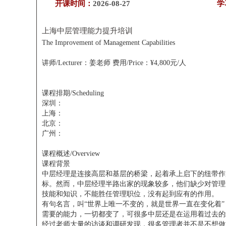
开课时间：
2026-08-27
学
上海中层管理能力提升
培训
The Improvement of Management Capabilities
讲师/Lecturer：姜老师
费用/Price：¥4,800元/人
课程排期/Scheduling
深圳：
上海：
北京：
广州：
课程概述/Overview
课程背景
中层经理是连接高层和基层的桥梁，起着承上启下的纽带作
标。然而，中层经理半路出家的现象较多，他们缺少对管理
技能和知识，不能胜任管理职位，没有起到应有的作用。
有句名言，叫“世界上唯一不变的，就是世界一直在变化着
需要的能力，一切都变了，可很多中层还是在运用着过去的
经过老师大量的访谈和调研发现，很多管理者并不是不想做