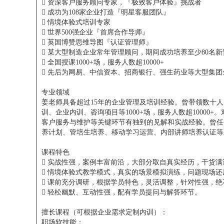

资深客户服务顾问专家，『极致客户体验』挑战者

成功为108家企业打造『明星客服团队』

情境体验式培训专家

世界500强企业『首席合作导师』

英国博赞思维导图『认证管理师』

某大型制造企业常年管理顾问，期间成功培养至少80名

全国授课1000+场，服务人数超10000+

先后为网易、中信资本、招商银行、强生药业等大型集团
专业领域
姜老师具备超过15年的企业管理及培训经验。曾带领数十
训、企业内训、咨询项目等1000+场，服务人数超1000
客户服务与维护等关键环节有独到的见解和实战经验。曾任
养计划、管培生培养、移动学习运营、内部讲师培养认证等
课程特色

实战性强，案例丰富前沿，大部分取自真实经历，干货满

情境体验式教学模式，真实的场景模拟演练，问题现场还

课前充分调研，根据学员特色，灵活调整，针对性强，绝

轻松幽默、互动性强，配有学员提问与解答环节。
擅长课程（可根据企业需求定制内训）：
职场软技能：