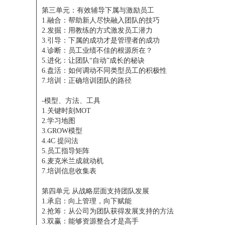
第三单元：有效辅导下属与激励员工
1.融合：帮助新人尽快融入团队的技巧
2.发掘：用教练的方式激发员工潜力
3.引导：下属的成功才是管理者的成功
4.诊断：员工业绩不佳的根源所在？
5.进化：让团队“自动”成长的秘诀
6.盘活：如何调动不同类型员工的积极性
7.培训：正确培训团队的路径
-模型、方法、工具
1.关键时刻MOT
2.学习地图
3.GROW模型
4.4C 提问法
5.员工指导矩阵
6.麦克米兰成就动机
7.培训信息收集表
第四单元 从战略层面支持团队发展
1.承启：向上管理，向下赋能
2.抢筹：从公司为团队获得发展支持的方法
3.双赢：能够资源整合才是高手