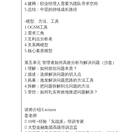
4.建网：职业经理人需要为团队寻求空间
5.总结：中层的持续成长路径
-模型、方法、工具
1.OGSM工具
2.需求三角
3.互利点分析表
4.关系网模型
5.核心素质模型
第五单元 管理者如何高效分析与解决问题（沙盘）
1.理解：如何抓住问题本质？
2.描述：选择解決问题的切入点
3.风暴：激发解決问题思路的方法工具
4.拆解：把问题拆解到元问题的方法
5.管控：如何扎实有效地推进问题解决？
讲师介绍/Lecturer
姜老师

10年+经验『实战派』培训专家

大型金融集团高级培训总监