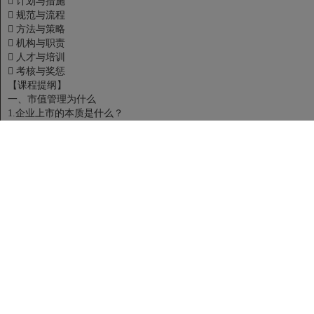
 计划与措施
 规范与流程
 方法与策略
 机构与职责
 人才与培训
 考核与奖惩
【课程提纲】
一、市值管理为什么
1.企业上市的本质是什么？
2.企业上市的本质是卖企业
3.卖企业开启创富时代
4.卖企业呼唤市值管理
5.市值是上市公司价值新标杆
6.市值到底是什么?
7.市值是证券监管标杆、国资管理标杆
8.市值管理势在必然
9.市值管理常见误区有哪些？
二、市值管理是什么
1.什么是市值管理？
2.市值管理的核心内涵及价值
3.市值的影响因素及主要原理
4.市值管理的方法及主要特征
5.市值管理的政策框架体系