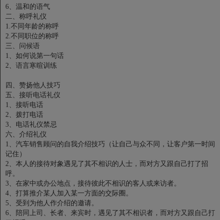
6、温和的语气
二、称呼礼仪
1.不同年龄的称呼
2.不同职位的称呼
三、问候语
1、如何说第一句话
2、语言寒暄训练
四、赞扬他人技巧
五、接听电话礼仪
1、接听电话
2、拨打电话
3、电话礼仪禁忌
六、介绍礼仪
1、汽车销售顾问的自我介绍技巧（让自己与众不同，让客户第一时间
记住）
2、本人的接待对象遇见了其不相识的人士，而对方又跟自己打了招
呼。
3、在家中或办公地点，接待彼此不相识的客人或来访者。
4、打算推介某人加入某一方面的交际圈。
5、受到为他人作介绍的邀请。
6、陪同上司、长者、来宾时，遇见了其不相识者，而对方又跟自己打