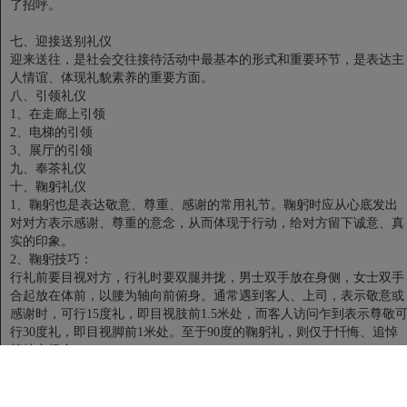
了招呼。
七、迎接送别礼仪
迎来送往，是社会交往接待活动中最基本的形式和重要环节，是表达主
人情谊、体现礼貌素养的重要方面。
八、引领礼仪
1、在走廊上引领
2、电梯的引领
3、展厅的引领
九、奉茶礼仪
十、鞠躬礼仪
1、鞠躬也是表达敬意、尊重、感谢的常用礼节。鞠躬时应从心底发出
对对方表示感谢、尊重的意念，从而体现于行动，给对方留下诚意、真
实的印象。
2、鞠躬技巧：
行礼前要目视对方，行礼时要双腿并拢，男士双手放在身侧，女士双手
合起放在体前，以腰为轴向前俯身。通常遇到客人、上司，表示敬意或
感谢时，可行15度礼，即目视肢前1.5米处，而客人访问乍到表示尊敬
行30度礼，即目视脚前1米处。至于90度的鞠躬礼，则仅于忏悔、追悼
等特定场合。
3、以下鞠躬避免出现：
1)只弯头的鞠躬
2)不正对对方的鞠躬