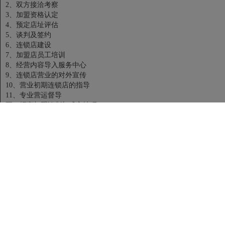
2、双方接洽考察
3、加盟资格认定
4、预定店址评估
5、谈判及签约
6、连锁店建设
7、加盟店员工培训
8、经营内容导入服务中心
9、连锁店营业的对外宣传
10、营业初期连锁店的指导
11、专业营运督导
五、招商加盟谈判与成交技巧
1、加盟商的需求分析
2、企业优势的分析
3、给予加盟商创造的价值点与利益点分析
4、加盟商开发的四大法宝
5、业务人员对于谈判应有的观点与谈判高手的六项基本素质
6、谈判的六项基本原则与三项基础流程
7、常见的的九大谈判招数及破解方法
8、促成签约的六大技巧
9、签订完善的加盟合作协议
第三部分：情境演练