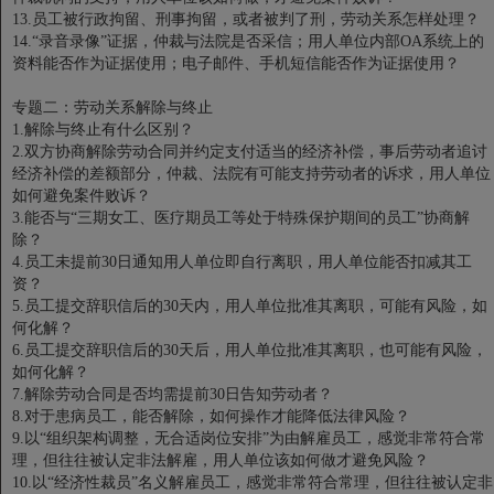
13.员工被行政拘留、刑事拘留，或者被判了刑，劳动关系怎样处理？
14.“录音录像”证据，仲裁与法院是否采信；用人单位内部OA系统上的
资料能否作为证据使用；电子邮件、手机短信能否作为证据使用？
专题二：劳动关系解除与终止
1.解除与终止有什么区别？
2.双方协商解除劳动合同并约定支付适当的经济补偿，事后劳动者追讨
经济补偿的差额部分，仲裁、法院有可能支持劳动者的诉求，用人单位
如何避免案件败诉？
3.能否与“三期女工、医疗期员工等处于特殊保护期间的员工”协商解
除？
4.员工未提前30日通知用人单位即自行离职，用人单位能否扣减其工
资？
5.员工提交辞职信后的30天内，用人单位批准其离职，可能有风险，如
何化解？
6.员工提交辞职信后的30天后，用人单位批准其离职，也可能有风险，
如何化解？
7.解除劳动合同是否均需提前30日告知劳动者？
8.对于患病员工，能否解除，如何操作才能降低法律风险？
9.以“组织架构调整，无合适岗位安排”为由解雇员工，感觉非常符合常
理，但往往被认定非法解雇，用人单位该如何做才避免风险？
10.以“经济性裁员”名义解雇员工，感觉非常符合常理，但往往被认定非