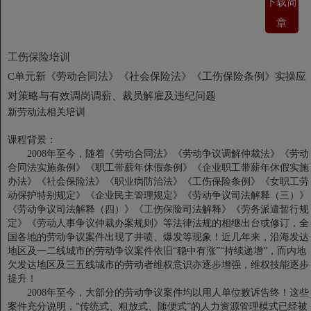
下载简
章
工伤保险培训
C单元新《劳动合同法》《社会保险法》《工伤保险条例》实操应
对策略与有效调岗调薪、裁员解雇及违纪问题
新劳动法相关培训
课程背景：
2008年至今，随着《劳动合同法》《劳动争议调解仲裁法》《劳动
合同法实施条例》《职工带薪年休假条例》《企业职工带薪年休假实施
办法》《社会保险法》《职业病防治法》《工伤保险条例》《女职工劳
动保护特别规定》《企业民主管理规定》《劳动争议司法解释（三）》
《劳动争议司法解释（四）》《工伤保险司法解释》《劳务派遣暂行规
定》《劳动人事争议仲裁办案规则》等法律法规的相继出台或修订，全
国各地的劳动争议案件出现了井喷、爆发等现象！近几年来，沿海发达
地区及一二线城市的劳动争议案件依旧“稳中有涨”“持续递增”，而内地
欠发达地区及三五线城市的劳动者维权意识亦逐步增强，维权技能逐步
提升！
2008年至今，大部分的劳动争议案件均以用人单位败诉告终！这些
案件充分说明，“传统式、粗放式、随便式”的人力资源管理模式已经被