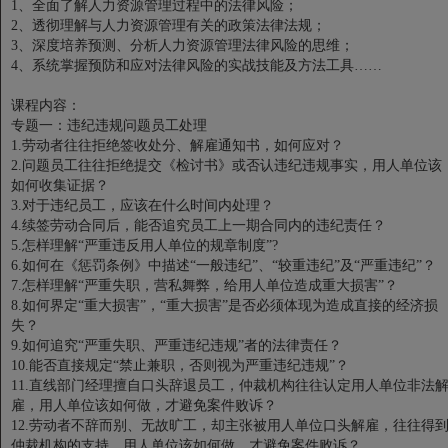
1、全面了解人力资源管理过程中的法律风险；
2、透彻理解与人力资源管理有关的政策法律法规；
3、深度培养预测、分析人力资源管理法律风险的思维；
4、系统掌握预防和应对法律风险的实战技能及方法工具……
课程内容：
专题一：违纪违规问题员工处理
1.劳动者往往拒绝签收处分、解雇通知书，如何应对？
2.问题员工往往拒绝提交《检讨书》或否认违纪违规事实，用人单位该
如何收集证据？
3.对于违纪员工，应该在什么时间内处理？
4.续签劳动合同后，能否追究员工上一期合同内的违纪责任？
5.怎样理解“严重违反用人单位的规章制度”?
6.如何在《惩罚条例》中描述“一般违纪”、“较重违纪”及“严重违纪”？
7.怎样理解“严重失职，营私舞弊，给用人单位造成重大损害”？
8.如何界定“重大损害”，“重大损害”是否必须体现为造成直接的经济损
失？
9.如何追究“严重失职、严重违纪违规”者的法律责任？
10.能否直接规定“禁止兼职，否则视为严重违纪违规”？
11.直线部门经理擅自口头辞退员工，仲裁机构往往认定用人单位非法
雇，用人单位该如何做，才避免案件败诉？
12.劳动者不辞而别、无故旷工，却主张被用人单位口头解雇，往往得
仲裁机构的支持，用人单位该如何做，才避免案件败诉？