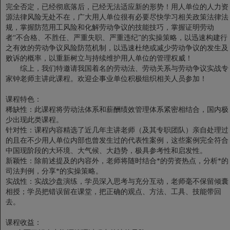
完全否定，已经彻底落后，已经无法适应新的形势！用人单位的人力资
源法律风险无处不在，广大用人单位很有必要尽快学习相关政策法律法
规，掌握防范用工风险和化解劳动争议的技能技巧，掌握证明劳动
者“不合格、不胜任、严重失职、严重违纪”的实操策略，以迅速构建行
之有效的劳动争议风险防范机制，以迅速杜绝或减少劳动争议的发生及
败诉的概率，以重新树立与持续维护用人单位的管理权威！
综上，我们特邀请我国着名的劳动法、劳动关系与劳动争议实战专
家钟老师主讲此课程。欢迎企事业单位积极组织相关人员参加！
课程特色：
稀缺性：此课程将劳动法体系和薪酬绩效管理体系紧密相结合，国内极
少出现此类课程。
针对性：课程内容精选了近几年主讲老师（及其专职团队）亲自处理过
的且在不少用人单位内部也曾发生过的代表性案例，这些案例完全符合
中国现阶段的大环境、大气候、大趋势，极具参考性和启发性。
新颖性：除前述提及的内容外，老师将随时结合*的劳资热点，分析*的
司法判例，分享*的实操策略。
实战性：实战沙盘演练，学员深入思考与充分互动，老师毫不保留倾囊
相授；学员把错误留在课堂，把正确的观点、方法、工具、技能带回
去。
课程收益：