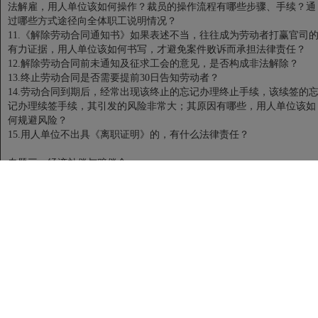
法解雇，用人单位该如何操作？裁员的操作流程有哪些步骤、手续？通
过哪些方式途径向全体职工说明情况？
11.《解除劳动合同通知书》如果表述不当，往往成为劳动者打赢官司
有力证据，用人单位该如何书写，才避免案件败诉而承担法律责任？
12.解除劳动合同前未通知及征求工会的意见，是否构成非法解除？
13.终止劳动合同是否需要提前30日告知劳动者？
14.劳动合同到期后，经常出现该终止的忘记办理终止手续，该续签的
记办理续签手续，其引发的风险非常大；其原因有哪些，用人单位该如
何规避风险？
15.用人单位不出具《离职证明》的，有什么法律责任？
专题三：经济补偿与赔偿金
1.用人单位需向劳动者支付经济补偿的情形有哪些？
2.什么情况下用人单位需支付两倍的经济补偿？
3.劳动者可否同时向用人单位主张经济补偿和赔偿金？
4.经济补偿计算的基数及标准如何确定？
5.解除前12个月内员工休过医疗期，其平均工资如何认定？
6.经济补偿年限最高不超过十二年的适用范围？
7.如何计算《劳动合同法》生效前后的经济补偿年限？
8.如何理解“六个月以上不满一年的，按一年计算；不满六个月的，向劳
动者支付半个月工资的经济补偿”？
9.未提前30天通知解除的代通知金标准是多少？