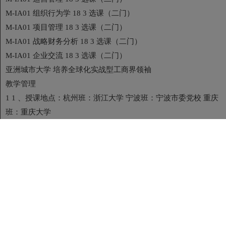
M-IA01 组织行为学 18 3 选课（二门）
M-IA01 项目管理 18 3 选课（二门）
M-IA01 战略财务分析 18 3 选课（二门）
M-IA01 企业交流 18 3 选课（二门）
亚洲城市大学 培养全球化实战型工商界领袖
教学管理
1 1 、授课地点：杭州班：浙江大学 宁波班：宁波市委党校 重庆
班：重庆大学
2 2 、开课时间：2017 年 9 月
3 3 、学 制：学制一年半。每月集中一个周末 2 天面授，后半年准
备论文。（备注：中途退
学不退费）。
4 4 、学 籍：
A、学员按大学管理制度统一管理，统一建档，学籍有效期 3 年。
B、学员通过审查且开学后，将获得亚城大正式学生证，证明您的
学籍已在大学入档；同时，