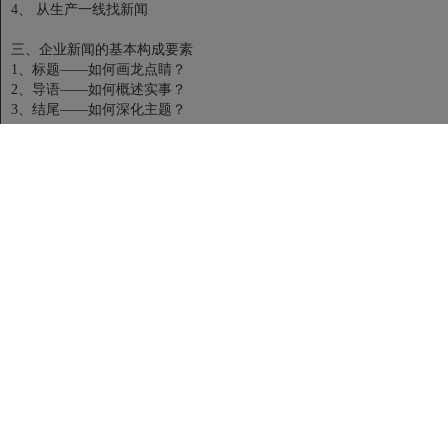
4、 从生产一线找新闻
三、企业新闻的基本构成要素
1、标题——如何画龙点睛？
2、导语——如何概述实事？
3、结尾——如何深化主题？
四、企业新闻的常规结构
1、一本正经的倒金字塔式结构
2、富有人情味的华尔街日报体
3、大气端庄的新华体
五、如何为你的文字稿件配图？
1、为什么新闻稿最好配图？
2、企业新闻配图的常见问题
3、常用新闻图片的构图与拍摄技法
六、企业新闻外发的渠道介绍
1、微信公众号等自媒体的稿件特点
2、纸媒与行业期刊的写作方法
3、其他渠道