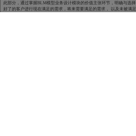
此部分，通过掌握BLM模型业务设计模块的价值主张环节，明确与选择
好了的客户进行现在满足的需求，将来需要满足的需求， 以及未被满
的需求的匹配。
1.明确价值主张，抓住战略增长核心
2.通过构建战略控制点，建立竞争壁垒
3.战略控制指数评估，确定增长能力
第五部分：
强化创新焦点
通过学习BLM模型中创新焦点，以及相关的创新十型理论，找到合适的
创新机制及维度。同时，在业务设计模块中，对重中之重“战略控制
点”进行强化的讨论及输出，找到企业自身发展的杀手锏。
1.通过创新管理及机制，构建创新门槛
2.创新的来源
3.四种常见创新维度
第六部分：
明确关键任务
此部分进入了战规的战略执行的部分，结合战略制定的部分，研讨输出
不多于15个的关键任务。
1.满足业务设计和它的价值主张的要求所必须的行动。
2.将关键任务解码为年度重点工作，列出关键任务清单
3.年度重点工作项目化运作管理
第七部分：
制定落地保障
此部分在战略执行的人才、组织、氛围三个环节，进行学习和研讨推
敲，并重点讨论从关键任务而进一步推导演进的组织KPI， 落实在平衡