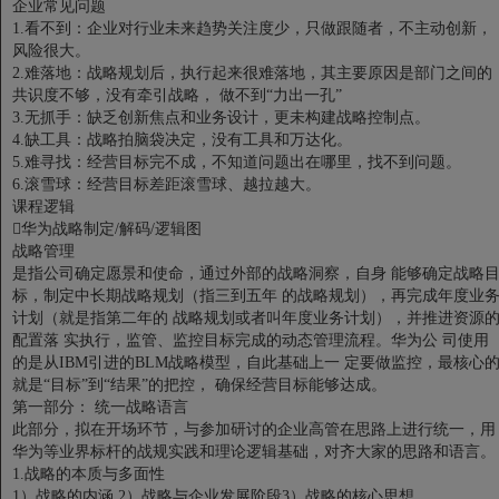
企业常见问题
1.看不到：企业对行业未来趋势关注度少，只做跟随者，不主动创新，
风险很大。
2.难落地：战略规划后，执行起来很难落地，其主要原因是部门之间的
共识度不够，没有牵引战略， 做不到“力出一孔”
3.无抓手：缺乏创新焦点和业务设计，更未构建战略控制点。
4.缺工具：战略拍脑袋决定，没有工具和万达化。
5.难寻找：经营目标完不成，不知道问题出在哪里，找不到问题。
6.滚雪球：经营目标差距滚雪球、越拉越大。
课程逻辑
华为战略制定/解码/逻辑图
战略管理
是指公司确定愿景和使命，通过外部的战略洞察，自身 能够确定战略
标，制定中长期战略规划（指三到五年 的战略规划），再完成年度业
计划（就是指第二年的 战略规划或者叫年度业务计划），并推进资源
配置落 实执行，监管、监控目标完成的动态管理流程。华为公 司使用
的是从IBM引进的BLM战略模型，自此基础上一 定要做监控，最核心
就是“目标”到“结果”的把控， 确保经营目标能够达成。
第一部分：
统一战略语言
此部分，拟在开场环节，与参加研讨的企业高管在思路上进行统一，用
华为等业界标杆的战规实践和理论逻辑基础，对齐大家的思路和语言。
1.战略的本质与多面性
1）战略的内涵
2）战略与企业发展阶段3）战略的核心思想