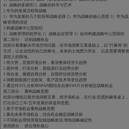
4）战略的多面性5）战略的科学与艺术
2.华为的发展历程和战略
1）华为发展的几个阶段和战略选择 2）华为战略的核心思想 3）华为战
略管理的演进
3.构建战略中心型组织
1）战略管理的程序化 2）战略会议管理 3）如何构建战略中心型组织
第二部分：
识别战略机会
此部分着重解决市场空间问题，在市场洞察五看基础上，以“打麻将”的
方式，让企业找到自己的粮仓，未来的土地肥力所在， 以及需要调整
源投入的阵地。
1.明大势，宏观环境分析，看清整体经济大趋势
2.观外情，行业分析，新能源行业趋势分析
3.恭自省，微观自我分析，自我评估优劣势分析
4.洞察新能源行业政策、客户及技术等变化趋势
5.通过PESTL分析和SPAN图结合自身SWOT分析锁定战略机会
第三部分：
重构战略意图
此部分继续沿着市场洞察五看，抓市场机会，在行业/宏观的麻将桌上
打出自己三年/五年发展的算盘和意图。
1.基于市场机会重构战略意图
2.量化未来市场机会，结合机会确定战略目标
3.不同机会用情景规划做战略推演,增加战略确定性
第四部分：
抓住增长核心