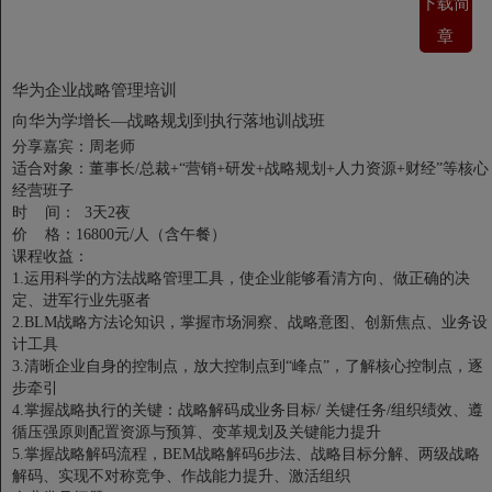
下载简
章
华为企业战略管理培训
向华为学增长—战略规划到执行落地训战班
分享嘉宾：周老师
适合对象：董事长/总裁+“营销+研发+战略规划+人力资源+财经”等核心
经营班子
时 间： 3天2夜
价 格：16800元/人（含午餐）
课程收益：
1.运用科学的方法战略管理工具，使企业能够看清方向、做正确的决
定、进军行业先驱者
2.BLM战略方法论知识，掌握市场洞察、战略意图、创新焦点、业务设
计工具
3.清晰企业自身的控制点，放大控制点到“峰点”，了解核心控制点，逐
步牵引
4.掌握战略执行的关键：战略解码成业务目标/ 关键任务/组织绩效、遵
循压强原则配置资源与预算、变革规划及关键能力提升
5.掌握战略解码流程，BEM战略解码6步法、战略目标分解、两级战略
解码、实现不对称竞争、作战能力提升、激活组织