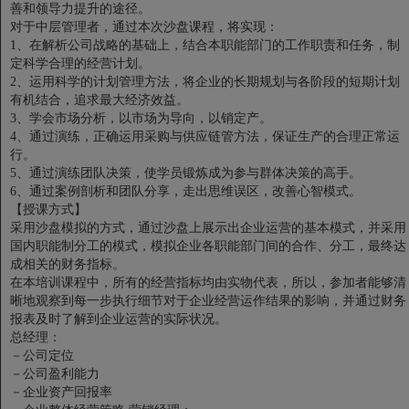
善和领导力提升的途径。
对于中层管理者，通过本次沙盘课程，将实现：
1、在解析公司战略的基础上，结合本职能部门的工作职责和任务，制
定科学合理的经营计划。
2、运用科学的计划管理方法，将企业的长期规划与各阶段的短期计划
有机结合，追求最大经济效益。
3、学会市场分析，以市场为导向，以销定产。
4、通过演练，正确运用采购与供应链管方法，保证生产的合理正常运
行。
5、通过演练团队决策，使学员锻炼成为参与群体决策的高手。
6、通过案例剖析和团队分享，走出思维误区，改善心智模式。
【授课方式】
采用沙盘模拟的方式，通过沙盘上展示出企业运营的基本模式，并采用
国内职能制分工的模式，模拟企业各职能部门间的合作、分工，最终达
成相关的财务指标。
在本培训课程中，所有的经营指标均由实物代表，所以，参加者能够清
晰地观察到每一步执行细节对于企业经营运作结果的影响，并通过财务
报表及时了解到企业运营的实际状况。
总经理：
－公司定位
－公司盈利能力
－企业资产回报率