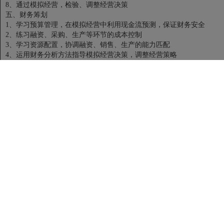
8、通过模拟经营，检验、调整经营决策
五、财务筹划
1、学习预算管理，在模拟经营中利用现金流预测，保证财务安全
2、练习融资、采购、生产等环节的成本控制
3、学习资源配置，协调融资、销售、生产的能力匹配
4、运用财务分析方法指导模拟经营决策，调整经营策略
六、团队建设
1、通过模拟团队协作，认识团队的实质
2、在模拟经营中寻求团队的效率与效益来源
3、利用管理团队的自我调整，破解团队建设中的困惑
4、体验沟通对团队的意义
5、学习跨部门沟通与协调，提高周边绩效，树立全局意识
6、基于团队承诺，制定目标和行动计划，平衡资源，评价绩效
七、系统效率改进
1、在模拟经营过程中体会管理与效率的关系
2、分析业绩不良的模拟企业案例，寻找效率缺失的原因
3、分析绩优的模拟企业战略安排和决策特点，认识系统效率的来源
4、在模拟经营过程中，探索组织效率改进的路径
【讲师介绍】
盛老师
沙盘设计师
沙盘培训师