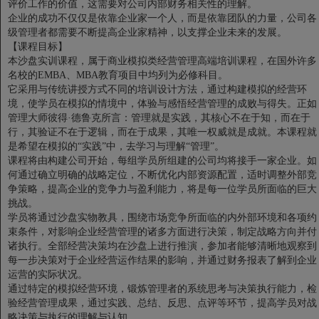
评价工作的价值，这需要对公司内部财务相关性的理解。
企业的成功不仅仅是依靠企业家一个人，而是依靠团队的力量，公司各
级管理者都需要不断提高企业家精神，以支撑企业未来的发展。
【课程目标】
本沙盘实训课程，属于商业模拟类经营管理高端培训课程，在国外许多
名校的EMBA、MBA教育项目中均列为必修科目。
它采用与传统讲授方式不同的培训设计方法，通过构建模拟的经营环
境，使学员在模拟的情境中，体验与感悟经营管理的成败与得失。正如
管理大师彼得·德鲁克所言：管理就是实践，其核心不在于知，而在于
行，其验证不在于逻辑，而在于成果，其唯一权威就是成就。本课程就
是希望在模拟的“实践”中，去学习与理解“管理”。
课程将由构建公司开始，每组学员所组建的公司均将接手一家企业。如
何通过确立明确的战略定位，不断优化内部资源配置，适时调整外部竞
争策略，提高企业的竞争力与盈利能力，将是每一位学员所面临的巨大
挑战。
学员将通过沙盘实物教具，围绕市场竞争所面临的内外部环境和各项约
束条件，对影响企业经营管理的诸多方面进行决策，制定战略方向并付
诸执行。全部经营决策均在沙盘上进行推演，参加者能够清晰地观察到
每一步决策对于企业经营运作结果的影响，并通过财务报表了解到企业
运营的实际状况。
通过特定的模拟经营环境，锻炼管理者的系统思考与决策执行能力，检
验经营管理成果，通过实践、总结、反思、点评等环节，提高学员对战
略决策与执行的理解与认知。