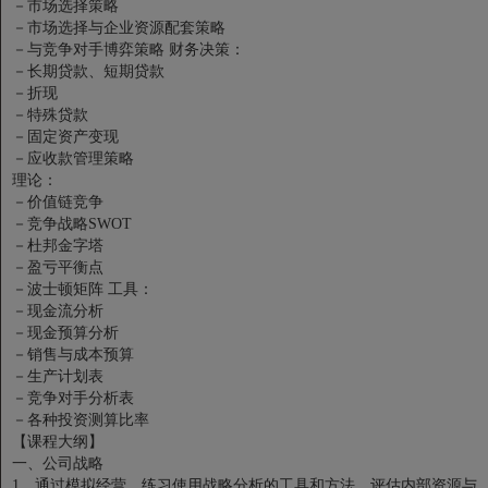
－市场选择策略
－市场选择与企业资源配套策略
－与竞争对手博弈策略
财务决策：
－长期贷款、短期贷款
－折现
－特殊贷款
－固定资产变现
－应收款管理策略
理论：
－价值链竞争
－竞争战略SWOT
－杜邦金字塔
－盈亏平衡点
－波士顿矩阵
工具：
－现金流分析
－现金预算分析
－销售与成本预算
－生产计划表
－竞争对手分析表
－各种投资测算比率
【课程大纲】
一、公司战略
1、通过模拟经营，练习使用战略分析的工具和方法，评估内部资源与