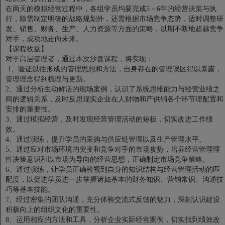
在两天的模拟经营过程中，各组学员均要完成5－6年的经营决策与执
行，除需制定明确的战略规划外，还需根据市场竞争态势，适时调整研
发、销售、财务、生产、人力资源等方面的策略，以期不断地超越竞争
对手，成功地走向未来。
【课程收益】
对于高层管理者，通过本次沙盘课程，将实现：
1、验证以往形成的管理思想和方法，自身存在的管理误区得以暴露，
管理理念得到梳理与更新。
2、通过分析生动鲜活的现场案例，认识了系统思维能力与经营业绩之
间的逻辑关系，及时反思现实企业在人财物和产供销各个环节理配置和
安排的重要性。
3、通过模拟经营，及时发现经营管理活动的短板，切实改进工作绩
效。
4、通过演练，提升学员的采购与供应链管理以及生产管理水平。
5、通过应对市场环境的突变和竞争对手的市场攻势，培养经营管理理
性决策意识和以市场为导向的经营思想，正确制定市场竞争策略。
6、通过演练，让学员正确检视到自身的知识结构与经营管理活动的匹
配度，以促进学员进一步掌握诸如基本的财务知识、营销常识、沟通技
巧等基本技能。
7、经过密集的团队沟通，充分体验交流式反馈的魅力，深刻认识建设
积极向上的组织文化的重要性。
8、运用相应的方法和工具，分析企业实际经营案例，切实找到绩效改