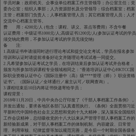
学员对象：政府机关、企事业单位档案工作主管领导；办公室主任；党
委办公室；组织人事部；人力资源部长及分管领导；综合档案室；档案
主管；档案部门负责人；人事档案管理人员；其它档案管理人员；人才
交流中心档案主管等。
费 用：4200元/人 (包含：课程、讲义、茶点等费用）不含午餐
认证费用：中级证书1000元/人;高级证书1200元/人(参加认证考试的学员
须交纳此费用，不参加认证考试的学员无须交纳)
备 注:
1.高级证书申请须同时进行理论考试和提交论文考试，学员在报名参加
培训和认证时请提前准备好论文并随理论考试试卷一同提交。
2.凡希望参加认证考试之学员，在培训结束后参加认证考试并合格者，
颁发与所参加培训课程专业领域相同之：“香港培训认证中心HKTCC国
际职业资格认证中心《国际注册中（高）级****管理（师）》职业资格
证书”。（国际认证／全球通行／雇主认可／联网查询）。
3.课程结束后10日内将证书快递寄给学员；
课程背景：
2018年11月20日，中共中央办公厅印发了《干部人事档案工作条例》，
并发出通知，要求各地区各部门认真遵照执行。《条例》全面贯彻习近
平新时代中国特色社会主义思想和党的十九大精神，深入落实全国组织
工作会议精神，总结吸收党的十八大以来从严管理干部人事档案工作的
新经验新成果，对干部人事档案工作的体制机制、内容建设、日常管
理、利用审核、纪律监督等加以规范完善，是今后一个时期全国各级各