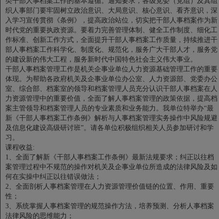
类干部人事档案工作的基本遵循。通知要求，各级党委（党组）及其组
织人事部门要牢固树立政治意识、大局意识、核心意识、看齐意识，深
入学习宣传贯彻《条例》，提高政治站位，切实把干部人事档案作为新
时代党的重要执政资源。要着力完善管理体制、健全工作制度、细化工
作标准、创新工作方式，全面提升干部人事档案工作质量，持续推进干
部人事档案工作科学化、制度化、规范化，服务广大干部人才，服务党
的建设新的伟大工程，服务新时代中国特色社会主义伟大事业。
干部人事档案管理工作是机关企事业单位人力资源基础管理工作的重要
体现。为帮助各政府机关及企事业单位办公室、人力资源部、党委办公
室、综合部、档案室的领导和档案管理人员充分认识干部人事档案在人
力资源管理中的重要价值，全面了解人事档案管理的政策依据，提高档
案主管领导和档案管理人员的专业素质和业务能力。我单位特举办“最
新《干部人事档案工作条例》解析与人事档案管理实务操作中风险规避
及信息化建设高级研讨班”。请各单位积极组织相关人员参加研讨和学
习。
课程收益:
1、全面了解新《干部人事档案工作条例》最新法规要求；纠正以往档
案管理过程中不规范的操作对机关及企事业单位所造成的法律风险及如
何在实操中纠正以往错误做法；
2、全面剖析人事档案管理在人力资源管理价值链的位置、作用、重要
性；
3、系统掌握人事档案管理的规范操作方法，培养预测、分析人事档案
法律风险的思维能力；