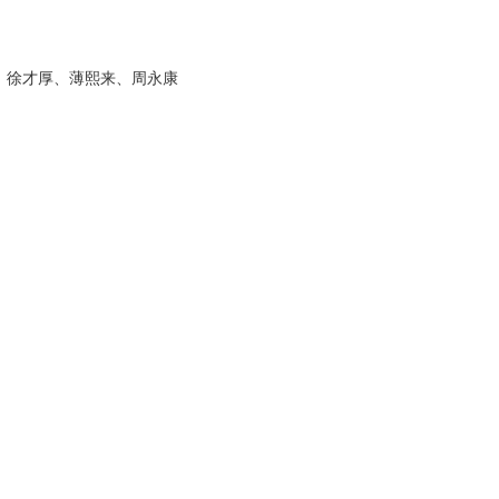
、徐才厚、薄熙来、周永康
》