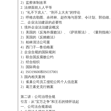
2）监察体制改革
2. 法律面前人人平等
1）“礼不下庶人”、“刑不上大夫”的悖论
2）呼格吉勒图、佘祥林、赵作海与苏荣、令计划、郭伯雄
二、企业法治建设的必要性
1. 境外企业法治建设概况
1）美国的《反海外腐败法》、《萨班斯法》、《量刑指南
2）英国的《反贿赂法》
3）柏林清洁公司案
4）西门子—鲁伯格案
2. 企业合规的国际规则
1）联合国反腐败公约
2）经合组织
3）国际商会
4）ISO19600和ISO37001
3. 国内相关案例
1）雀巢公司员工侵犯公民个人信息案
2）葛兰素史克行贿案
第二讲：公司治理合规
引言：从“宝万之争”和王石的情怀说起
一、公司法合规基础