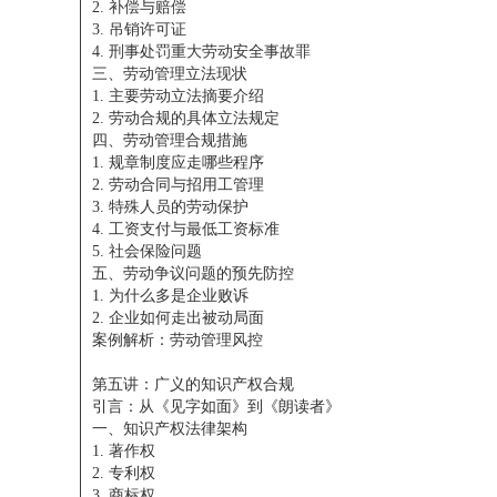
2. 补偿与赔偿
3. 吊销许可证
4. 刑事处罚重大劳动安全事故罪
三、劳动管理立法现状
1. 主要劳动立法摘要介绍
2. 劳动合规的具体立法规定
四、劳动管理合规措施
1. 规章制度应走哪些程序
2. 劳动合同与招用工管理
3. 特殊人员的劳动保护
4. 工资支付与最低工资标准
5. 社会保险问题
五、劳动争议问题的预先防控
1. 为什么多是企业败诉
2. 企业如何走出被动局面
案例解析：劳动管理风控
第五讲：广义的知识产权合规
引言：从《见字如面》到《朗读者》
一、知识产权法律架构
1. 著作权
2. 专利权
3. 商标权