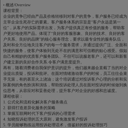
•
概述/Overview
课程背景：
企业的竟争已经由产品及价格转移到对客户的竟争，客户服务已经成为
主宰企业生死存亡的要素。客户服务体系的宗旨是“客户永远是第一
位”，从客户的实际需求出发，为客户提供真正有价值的服务，帮助客
户更好地使用产品。体现了“良好的客服形象、良好的技术、良好的客
户关系、良好的品牌”的核心服务理念，要求以最专业性的服务队伍，
及时和全方位地关注客户的每一个服务需求，并通过提供广泛、全面和
快捷的服务，使客户体验到无处不在的满意和可信赖的贴心感受。假如
自己有精妙的优质客户服务团队、不但可以说服老客户，还可以和新客
户建立新的良好合作关系.令客户满意度提升。
再有，随着消费者自我保护意识的提升，他们越来越会直截了当的对企
业提出质疑，投诉和批评。在面对情绪激动客户的时候，员工往往会束
手无策，有的甚至火上浇油；这个培训通过对投诉客户心理的分析和实
际案例的角色扮演和演练，帮助投诉处理人员在面对投诉的时候做到换
位思考，从容应对和妥善处理，提升客户对企业的好感和忠诚度。
课程收获：
1.
公式化和流程化解决客户服务痛点
2.
获得打造差异化服务的策略
3.
掌握互联网时代下客户投诉的心理需求
4.
知晓投诉处理的五大原则，避免激发客户投诉
5.
学员能够熟练运用投诉处理话术，借鉴好的投诉处理技巧