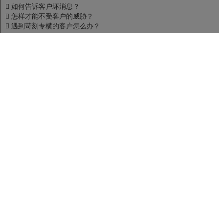

如何告诉客户坏消息？

怎样才能不受客户的威胁？

遇到苛刻专横的客户怎么办？
•
讲师介绍/Lecturer
姜老师

10年+经验『实战派』培训专家

大型金融集团高级培训总监

资深客户服务顾问专家，『极致客户体验』挑战者

成功为108家企业打造『明星客服团队』

情境体验式培训专家

世界500强企业『首席合作导师』

英国博赞思维导图『认证管理师』

某大型制造企业常年管理顾问，期间成功培养至少80名新晋管理者，
实操经验丰富

全国授课1000+场，服务人数超10000+

先后为网易、中信资本、招商银行、强生药业等大型集团企业提供服
务
专业领域
姜老师具备超过15年的企业管理及培训经验。曾带领数十人的销售团