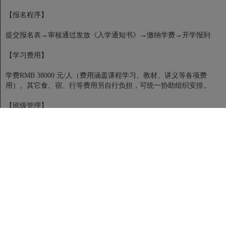
【报名程序】
提交报名表→审核通过发放《入学通知书》→缴纳学费→开学报到
【学习费用】
学费RMB 38000 元/人（费用涵盖课程学习、教材、讲义等各项费
用）。其它食、宿、行等费用另自行负担，可统一协助组织安排。
【班级管理】
1、研修班设班主任一名，负责相关的教学管理工作；由班主任协助组
建班委会，选举班长等班委会人员，协助班级管理。
2、班委会组织酒会、同学联谊等。
【教学安排】
上课地点：北京清大园