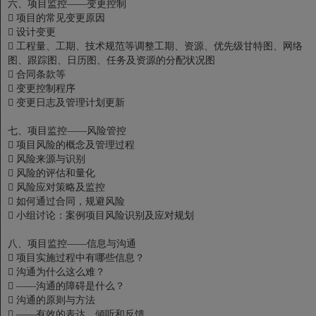
六、项目监控——变更控制

项目的常见变更原因

设计变更

工程量、工期、技术规范等调整工期、资源、优先级甘特图、网络
图、跟踪图、日历图、任务及资源的分配状况图

合同条款等

变更控制程序

变更日志及管理计划更新
七、项目监控——风险管控

项目风险的概念及管理过程

风险来源与识别

风险的评估和量化

风险应对策略及监控

如何通过合同，规避风险

小组讨论：案例项目风险识别及应对规划
八、项目监控——信息与沟通

项目实施过程中有哪些信息？

沟通为什么这么难？

——沟通的障碍是什么？

沟通的原则与方法

——有效的表达、倾听和反馈