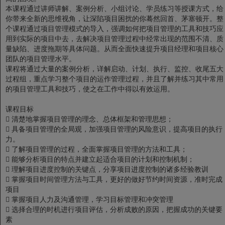
本课程通过讲师讲解、案例分析、小组讨论、学员练习等授课方式，给
你带来全新的思维视角，让深陷项目困扰的你蓦然回首、茅塞顿开。整
个课程通过项目管理模式的导入，强调如何把项目管理的工具和技巧应
用到实际的项目中去，去解决项目管理过程中经常出现的范围不清、质
量缺陷、进度拖期等具体问题。从而全面快速提升项目经理和项目核心
团队的项目管理水平。
课程将通过大量的案例分析，详解启动、计划、执行、监控、收尾五大
过程组，重点学习整个项目的运作管理过程，并且了解并练习其中常用
的项目管理工具和技巧，使之在工作中得以有效运用。
课程目标

清楚地掌握项目管理的理念、总体框架和管理思想；

具备项目管理的全局观，加强项目管理的风险意识，提高项目的执行
力。

了解项目管理的过程，全面掌握项目管理的方法和工具；

能够分析项目的特点并建立起适合项目的计划和控制机制；

理解项目进度控制的关键点，分享项目进度控制的诸多经验教训

掌握项目时间管理方法与工具，更好的做好节约时间资源，准时完成
项目

掌握项目人力及沟通管理，学习目标管理和冲突管理

选择合理的时机进行项目评估，分析成败的原因，把握成功的关键要
素