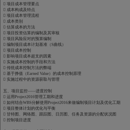

项目成本管理要点

成本构成及特点

项目成本管理流程

成本类别

估算成本的方法

项目投资估算的编制及其审核

项目风险应对的预算编制

编制项目成本计划基准（S曲线）

项目成本控制

影响项目成本超支的因素

实施成本控制的手段和方法

传统成本控制方法的弊端

基于挣值（Earned Value）的成本控制原理

实施过程中的资源获取与管理
五、项目监控——进度控制

运用Project2016管理工期和进度

如何结合WBS分解使用Project2016来做编制项目计划及优化工期

项目整体计划的优化与平衡

甘特图、网络图、跟踪图、日历图、任务及资源的分配状况图

控制项目进度