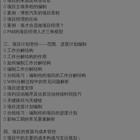

项目的来源及商业论证

项目立项章程的编制

案例：博世汽车的项目章程

项目经理的任命

案例：谁才合适做项目经理？

PMI的项目经理人才三角模型
三、项目计划管控——范围、进度计划编制

工作分解结构

工作分解结构的作用

如何编制工作分解结构

编制工作分解结构

分组练习：编制你的项目的工作分解结构

WBS分解过程中的常见问题解析

项目进度安排

排列活动顺序及估算活动持续时间技巧

关键路径与关键链

项目进度计划编制

分组练习：编制你的项目的进度计划

影响工期的常见要素解析
四、项目的资源与成本管控

项目中的主要的成本构成与支出规划；