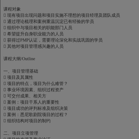
课程对象

现有项目出现问题和项目实施不理想的项目经理及团队成员

通过理论梳理和案例重温沉淀已有经验的学员

组织中与项目相关的职能部门人员

希望提升自身职业能力的人员

获得过PMP认证，需要理论深化和实战巩固的学员

其他对项目管理感兴趣的人员
课程大纲/Outline
一、项目管理基础

项目及其属性

项目的特点，项目为什么难管？

事业环境因素、组织过程资产

可交付成果、相关方

案例：项目干系人的重要性

项目成功的评判标准及组织决策

案例：悉尼歌剧院项目的过程？

组织结构对项目的制约
二、项目立项管理