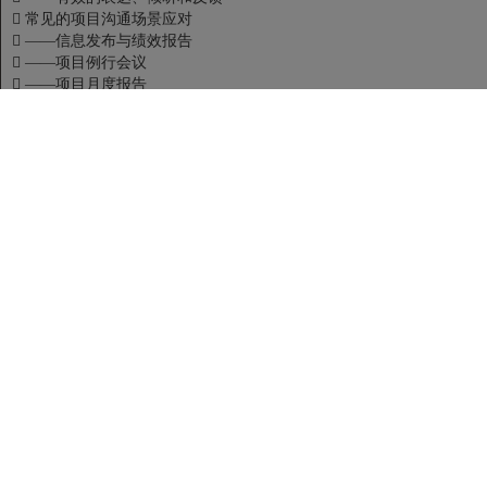

常见的项目沟通场景应对

——信息发布与绩效报告

——项目例行会议

——项目月度报告
九、总结与行动计划
讲师介绍/Lecturer
杨老师

上海交大项目管理中心 项目管理高级讲师

美国PMI认证的项目管理师（PMP）(编号:1202961)

精益六西格玛黑带(Lean 6Sigma BB)

美国PMI认证的敏捷项目管理师（PMI-ACP）（编号:2032688）

WFA认证的行动学习促动师

PowerProject企业项目管理软件 系统顾问

《项目管理评论》杂志电子刊 编委

一体化项目管理解决方案提出者、倡导者

曾在国内协同商务软件系统领导厂商泛微软件公司华南地区担任实施
顾问和项目经理，在珠江电源、美的、恒旭国际、广州工商局、太平保
险等大型企事业集团协同办公信息化建设项目担任实施顾问和项目工程