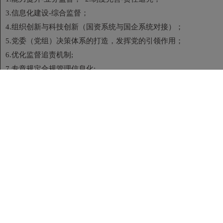
3.信息化建设-综合监督；
4.组织创新与科技创新（国资系统与国企系统对接）；
5.党委（党组）决策体系的打造，发挥党的引领作用；
6.优化监督追责机制;
7.专章规定合规管理信息化;
8.完善合规管理体系--组织、制度、流程、文化、保障 9.加强企业
合规环境控制;
10.构建合规内控风险预警机制;
11.合规内控中的内外部信息沟通与控制;
12.合规控制中的前置审查;
13.合规管理的的五个关键--关键人物、关键环节、关键领域、关键
举 措、关键任务;
14.合规管理的五个到位--管理职责到位、流程管控到位、风险防范
到 位、问题整改到位、要求落实到位。
(七）《中央企业合规管理办法》重点解读与合规管理实务
1.将合规管 理纳入党委(党组)法治专题学习;