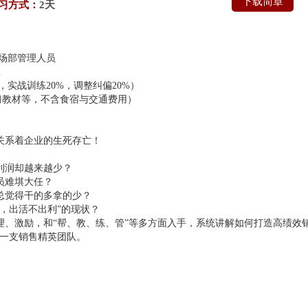
下载简章
习方式：
2天
市场部管理人员
练
，实战训练20%，调整纠偏20%）
学习教材等，不含食宿与交通费用）
关系着企业的生死存亡！
利润却越来越少？
员难㙋大任？
总觉得干的多拿的少？
，出活不出利”的现状？
理、激励，和“帮、教、练、管”等多方面入手，系统讲解如何打造高绩效
一支销售精英团队。