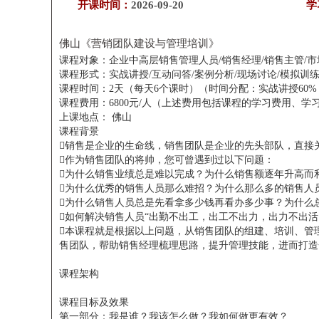
开课时间：
2026-09-20
学
佛山《营销团队建设与管理培训》
课程对象：企业中高层销售管理人员/销售经理/销售主管/
课程形式：实战讲授/互动问答/案例分析/现场讨论/模拟训
课程时间：2天（每天6个课时）（时间分配：实战讲授60%
课程费用：6800元/人（上述费用包括课程的学习费用、
上课地点： 佛山
课程背景
销售是企业的生命线，销售团队是企业的先头部队，直接
作为销售团队的将帅，您可曾遇到过以下问题：
为什么销售业绩总是难以完成？为什么销售额逐年升高而
为什么优秀的销售人员那么难招？为什么那么多的销售人
为什么销售人员总是先看拿多少钱再看办多少事？为什么
如何解决销售人员“出勤不出工，出工不出力，出力不出活
本课程就是根据以上问题，从销售团队的组建、培训、管
售团队，帮助销售经理梳理思路，提升管理技能，进而打造
课程架构
课程目标及效果
第一部分：我是谁？我该怎么做？我如何做更有效？