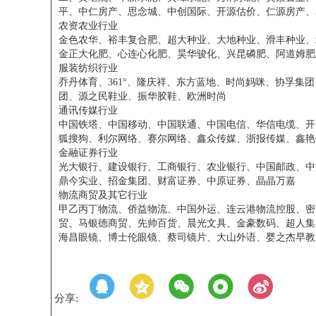
平、中仁房产、思念城、中创国际、开源估价、仁源房产、
农资农业行业
金色农华、裕丰复合肥、超大种业、大地种业、滑丰种业、
金正大化肥、心连心化肥、昊华骏化、兴昆磷肥、阿道姆肥
服装纺织行业
乔丹体育、361°、隆庆祥、东方蓝地、时尚妈咪、协孚
团、源之民鞋业、振华胶鞋、欧洲时尚
通讯传媒行业
中国铁塔、中国移动、中国联通、中国电信、华信电缆、开
狐搜狗、利尔网络、赛尔网络、鑫众传媒、浙报传媒、鑫艳
金融证券行业
光大银行、建设银行、工商银行、农业银行、中国邮政、中
鼎今实业、招金集团、财富证券、中原证券、晶晶万嘉
物流商贸及其它行业
甲乙丙丁物流、侨益物流、中国外运、连云港物流控股、密
贸、马银德商贸、先帅百货、晨光文具、金豪数码、超人集
海昌眼镜、博士伦眼镜、蔡司镜片、大山外语、婴之杰早教
分享: