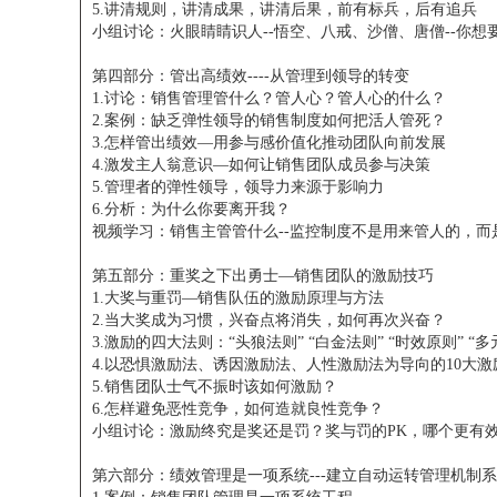
5.讲清规则，讲清成果，讲清后果，前有标兵，后有追兵
小组讨论：火眼睛睛识人--悟空、八戒、沙僧、唐僧--你
第四部分：管出高绩效----从管理到领导的转变
1.讨论：销售管理管什么？管人心？管人心的什么？
2.案例：缺乏弹性领导的销售制度如何把活人管死？
3.怎样管出绩效—用参与感价值化推动团队向前发展
4.激发主人翁意识—如何让销售团队成员参与决策
5.管理者的弹性领导，领导力来源于影响力
6.分析：为什么你要离开我？
视频学习：销售主管管什么--监控制度不是用来管人的，而
第五部分：重奖之下出勇士—销售团队的激励技巧
1.大奖与重罚—销售队伍的激励原理与方法
2.当大奖成为习惯，兴奋点将消失，如何再次兴奋？
3.激励的四大法则：“头狼法则” “白金法则” “时效原则” “
4.以恐惧激励法、诱因激励法、人性激励法为导向的10大激
5.销售团队士气不振时该如何激励？
6.怎样避免恶性竞争，如何造就良性竞争？
小组讨论：激励终究是奖还是罚？奖与罚的PK，哪个更有
第六部分：绩效管理是一项系统---建立自动运转管理机制