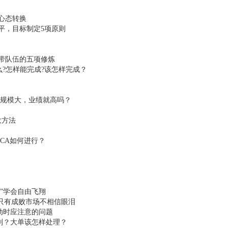
心态转换
平，目标制定5项原则
带队伍的五项修炼
?怎样能完成?该怎样完成？
伍规模大，业绩就高吗？
大方法
CA如何进行？
鹰”学会自由飞翔
坏只有成败市场不相信眼泪
调动时应注意的问题
原则？大单该怎样处理？