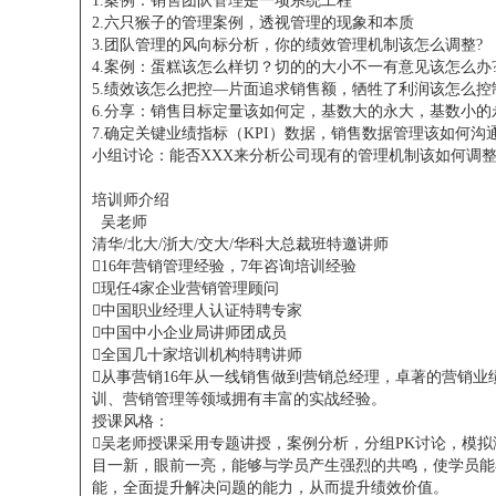
1.案例：销售团队管理是一项系统工程
2.六只猴子的管理案例，透视管理的现象和本质
3.团队管理的风向标分析，你的绩效管理机制该怎么调整?
4.案例：蛋糕该怎么样切？切的的大小不一有意见该怎么办
5.绩效该怎么把控—片面追求销售额，牺牲了利润该怎么控
6.分享：销售目标定量该如何定，基数大的永大，基数小
7.确定关键业绩指标（KPI）数据，销售数据管理该如何沟
小组讨论：能否XXX来分析公司现有的管理机制该如何调
培训师介绍
吴老师
清华/北大/浙大/交大/华科大总裁班特邀讲师
16年营销管理经验，7年咨询培训经验
现任4家企业营销管理顾问
中国职业经理人认证特聘专家
中国中小企业局讲师团成员
全国几十家培训机构特聘讲师
从事营销16年从一线销售做到营销总经理，卓著的营销
训、营销管理等领域拥有丰富的实战经验。
授课风格：
吴老师授课采用专题讲授，案例分析，分组PK讨论，模
目一新，眼前一亮，能够与学员产生强烈的共鸣，使学员能
能，全面提升解决问题的能力，从而提升绩效价值。