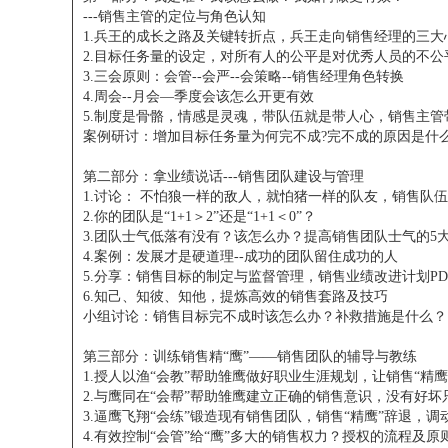
---销售主管的定位与角色认知
1.兵王的成长之路及关键转折点，兵王走向销售经理的三大
2.目标任务量的设定，对所有人的公平是对优秀人员的不公
3.三会原则：会管--会严--会策略--销售经理角色转换
4.周会--月会—季度会该怎么开更有效
5.制度是骨骼，情感是灵魂，带队伍就是带人心，销售主管
案例研讨：增加目标任务量为何完不成?完不成的原因是什么
第二部分：拿业绩说话---销售团队建设与管理
1.讨论： 不怕狼一样的敌人，就怕猪一样的队友，销售队
2.你的团队是“1+1＞2”还是“1+1＜0”？
3.团队士气低落有没有？该怎么办？提高销售团队士气的5
4.案例：发展才是硬道理--成功的团队留住成功的人
5.分享：销售目标的制定与监督管理，销售业绩改进计划PD
6.知己、知彼、知他，提炼高效的销售套路及技巧
小组讨论：销售目标完不成时该怎么办？补救措施是什么？
第三部分：训练销售精“鹰”——销售团队的辅导与教练
1.授人以渔“会教”帮助雏鹰做好职业生涯规划，让销售“精
2.与鹰同在“会帮”帮助雏鹰建立正确的销售意识，没有好
3.逼鹰飞翔“会练”锻造现有销售团队，销售“精鹰”辞退，
4.有效控制“会管”给“鹰”多大的销售权力？授权的流程及