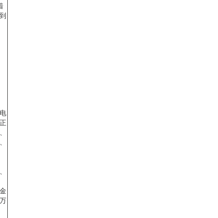
着
到
电
正
、
、
、
金
万