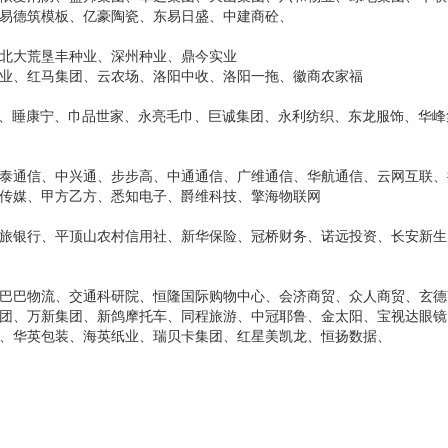
易德筑模板、亿豪陶瓷、东易日盛、中建商砼、
北大荒垦丰种业、深州种业、鼎今实业
业、红马集团、云农场、洛阳中收、洛阳一拖、徽商农家福
集团、睡康宁、巾品世家、永亮毛巾、巨诚集团、永利纺织、东龙服饰、华峰
泰通信、中兴通、步步高、中通通信、广维通信、华航通信、云网互联、
传媒、甲方乙方、悉知电子、爵维科技、擎海物联网
旅银行、平顶山农村信用社、新华保险、冠桥财务、诺远投资、长安新生
巴巴物流、交通科研院、恒隆国际购物中心、会济商贸、众人商贸、玄德
团、万新集团、新鸽摩托车、同程旅游、中冠耶鲁、金太阳、宝视达眼镜
、华英包装、海英纸业、瑞贝卡集团、红星美凯龙、恒扬数据、