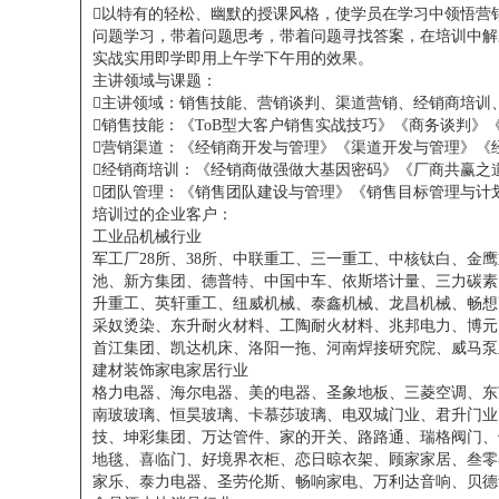
以特有的轻松、幽默的授课风格，使学员在学习中领悟营
问题学习，带着问题思考，带着问题寻找答案，在培训中解
实战实用即学即用上午学下午用的效果。
主讲领域与课题：
主讲领域：销售技能、营销谈判、渠道营销、经销商培训
销售技能：《ToB型大客户销售实战技巧》《商务谈判》
营销渠道：《经销商开发与管理》《渠道开发与管理》《
经销商培训：《经销商做强做大基因密码》《厂商共赢之
团队管理：《销售团队建设与管理》《销售目标管理与计
培训过的企业客户：
工业品机械行业
军工厂28所、38所、中联重工、三一重工、中核钛白、
池、新方集团、德普特、中国中车、依斯塔计量、三力碳素
升重工、英轩重工、纽威机械、泰鑫机械、龙昌机械、畅想
采奴烫染、东升耐火材料、工陶耐火材料、兆邦电力、博元
首江集团、凯达机床、洛阳一拖、河南焊接研究院、威马泵
建材装饰家电家居行业
格力电器、海尔电器、美的电器、圣象地板、三菱空调、东
南玻玻璃、恒昊玻璃、卡慕莎玻璃、电双城门业、君升门业
技、坤彩集团、万达管件、家的开关、路路通、瑞格阀门、
地毯、喜临门、好境界衣柜、恋日晾衣架、顾家家居、叁零
家乐、泰力电器、圣劳伦斯、畅响家电、万利达音响、贝德