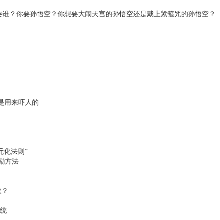
想要谁？你要孙悟空？你想要大闹天宫的孙悟空还是戴上紧箍咒的孙悟空？
是用来吓人的
多元化法则”
励方法
效？
系统