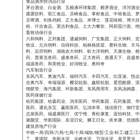
食品酒水快消品行业
茅台酒业、白金酒、五粮液环球集团、赖茅酒业、洋河酒业
露露饮料、双汇食品、滨崎食品、掌柜食品、中裕食品、梦
京啤酒、剑鱼鸡精、正大食品、米博士、莲花味精、博大挂
粉、仟吉食品、英吉利食品、土大力餐饮、阿莉茄汁面、绝
畜牧动保行业
六和饲料、正邦集团、通威饲料、广安集团、正大饲料、宏
牧业、元兴饲料、信得科技、柏林格疫苗、赛科生物、天马
料、后羿饲料、湖南农大饲料、昕大洋饲料、天康生物、根
药、普莱克兽药、盛泰兽药、正大兽药、惠通天下、昌盛兽
福源兽药、和美牧业、好润牧业、奥特奇
汽车制造行业
东风汽车、奥迪汽车、福特汽车、丰田汽车、比亚迪、悦达
吉奥汽车、奇瑞瑞源、樱花轮胎、鑫联轮胎、爱思酷膜、淇
翎胶管、海汽集团、环新集团、东风商用车、东风汤姆森、
医药保健行业
哈药集团、哈森药业、润东医药、华药集团、石药集团、华
医药、通化东宝、赢医医药、弘润本草、瑞佳医疗、御疗堂
志泉医药、福盛康医疗、优宁维、青松康复、蓝怡科技、中
黛颜堂、华新国际、友谊日化、狮王日化、依米康、优德医
建筑房地产行业
中铁一局/四局/六局/七局/十局/城轨/物贸/工业/科工/
工、黄堪院、华新水泥、尖峰水泥、万润水泥、美景置业、