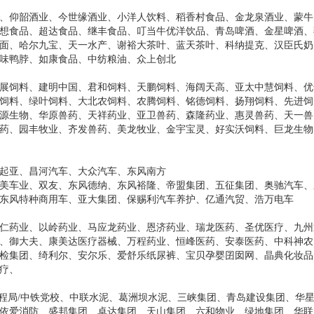
、仰韶酒业、今世缘酒业、小洋人饮料、稻香村食品、金龙泉酒业、蒙牛
想食品、超达食品、继丰食品、叮当牛优洋饮品、青岛啤酒、金星啤酒、
面、哈尔九宝、天一水产、谢裕大茶叶、蓝天茶叶、科纳提克、汉臣氏奶
味鸭脖、如康食品、中纺粮油、众上创北
展饲料、建明中国、君和饲料、天鹏饲料、海阔天高、亚太中慧饲料、优
饲料、绿叶饲料、大北农饲料、农腾饲料、铭德饲料、扬翔饲料、先进饲
源生物、华原兽药、天祥药业、亚卫兽药、森隆药业、惠灵兽药、天一兽
药、园丰牧业、齐发兽药、美龙牧业、金宇宝灵、好实沃饲料、巨龙生物
起亚、昌河汽车、大众汽车、东风南方
美车业、双友、东风德纳、东风裕隆、帝盟集团、五征集团、奥驰汽车、
东风特种商用车、亚大集团、保赐利汽车养护、亿通汽贸、浩万电车
仁药业、以岭药业、马应龙药业、恩济药业、瑞龙医药、圣优医疗、九州
、御大夫、康美达医疗器械、万程药业、恒峰医药、安泰医药、中科神农
检集团、绮利尔、安尔乐、爱舒乐纸尿裤、宝贝孕婴囝囡网、晶典化妆品
疗、
建工/工程局/中铁党校、中联水泥、葛洲坝水泥、三峡集团、青岛建设集团、华
依爱消防、盛邦集团、卓达集团、天山集团、六和物业、绿地集团、华联