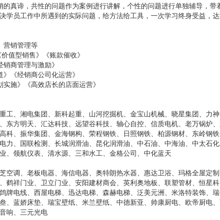
销的真谛，共性的问题作为案例进行讲解，个性的问题进行单独辅导，带
决学员工作中所遇到的实际问题，给方法给工具，一次学习终身受益，达
、营销管理等
《价值型销售》《账款催收》
经销商管理与激励》
道》《经销商公司化运营》
划实施》《高效店长的店面运营》
金鹰重工、湘电集团、新科起重、山河挖掘机、金宝山机械、晓星集团、力神
、东方明天、汇达科技、远望谷科技、轴心自控、信质电机、老万锅炉、
高科、振华集团、金海钢构、荣程钢铁、日照钢铁、柏源钢材、东岭钢铁
电力、国联检测、长城润滑油、昆化润滑油、中石油、中海油、中太石化
业、领航仪表、清水源、三和水工、金格公司、中化蓝天
芝空调、老板电器、海信电器、奥特朗热水器、惠达卫浴、玛格全屋定制
、鹤祥门业、卫立门业、安阳建材商会、英利奥地板、联塑管材、恒星科
鸽牌电线、西屋电梯、迅达电梯、森赫电梯、泛美元洲、米洛特装饰、瑞
叁、蓝娇床垫、瑞宝壁纸、米兰壁纸、中德新亚、帅康厨电、欧帝厨电、
音响、三元光电