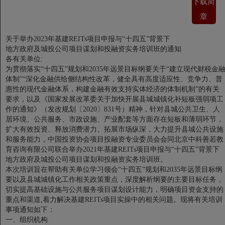
下载简
章
关于举办2023年基建REITs项目申报与“十四五”背景下
地方政府及城投公司项目谋划和投融资实务培训班的通知
各有关单位:
为贯彻落实“十四五”规划和2035年远景目标纲要关于“建立现代财税金
体制”“深化金融供给侧结构性改革，健全具有高度适应性、竞争力、普
惠性的现代金融体系，构建金融有效支持实体经济的体制机制”的有关
要求，以及《国家发展改革委关于加快开展县城城镇化补短板强弱项工
作的通知》（发改规划〔2020〕831号）精神，针对县城公共卫生、人
居环境、公共服务、市政设施、产业配套等方面存在短板和薄弱环节，
扩大有效投资、释放消费潜力、拓展市场纵深，大力提升县城公共设施
和服务能力，中国投资协会项目投融资专业委员会会同北京中科善若教
育咨询有限公司联合举办2021年基建REITs项目申报与“十四五”背景下
地方政府及城投公司项目谋划和投融资实务培训班。
本次培训旨在帮助有关单位学习领会“十四五”规划和2035年远景目标纲
要以及县城城镇化工作相关政策重点，深度解析纲要的主要目标任务，
切实提高基础设施与公共服务项目谋划设计能力，明确项目资金支持的
重点和渠道,着力解决基建REITs项目实操中的相关问题。现将有关培训
事项通知如下：
一、组织机构