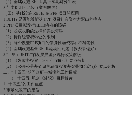
（4）基础设施 REITs 真正实现财务出表
2.与类REITs 比较（案例解读）
（四）基础设施 REITs 在 PPP 项目的应用
1.REITs 是否能够解决 PPP 项目社会资本方退出的痛点
2.PPP 项目拟发行REITs存在的障碍
（1）股权收购的法律和实践障碍
（2）特许经营权转让的限制
（3）能否覆盖PPP项目的债务性融资存在不确定性
（4）基础设施基金REITs流动性问题（投资者偏好）
3.“PPP＋REITs”的发展展望及现行政策解读
（1）《发改办投资〔2020〕586号》要点分析
（2）《公开公募基础设施证券投资基金指引(试行)》要点分析
二、“十四五”期间政府与城投的工作目标
（一）“十四五”规划《建议》目标解读
1.“十四五”的工作重点
2.市场化改革的定位
3.展望财税改革与地方可用财力
（二）未来五年的基础设施与公共服务目标
1.统筹推进基础设施建设
2.强化基建与产业的关联
3.通过基建拓展投资空间
4.以基建促进经济内循环
（三）实施的主要方向与亟需解决的问题